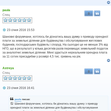
я
paula
0
Спец
П
23 січня 2016 15:53
о
в
Шановні форумчани, хотілось би дізнатись вашу думку з приводу орендної
і
плати за земельні ділянки для будівництва і обслуговування житлових
д
будинків, господарських будівель і споруд. На сьогодні це не менше 3% від
о
НГО, що в результаті у кілька десятків разів перевищує земельний податок
м
за аналогічні земельні ділянки. Мені здається нереальним орендна плата
л
за 11 сотих присадибки у розмірі 4,5 тис. гривень на рік.
е
н
н
я
Astreya
0
Спец
П
23 січня 2016 16:41
о
в
і
paula
писав:
д
Шановні форумчани, хотілось би дізнатись вашу думку з приводу
о
орендної плати за земельні ділянки для будівництва і обслуговування
м