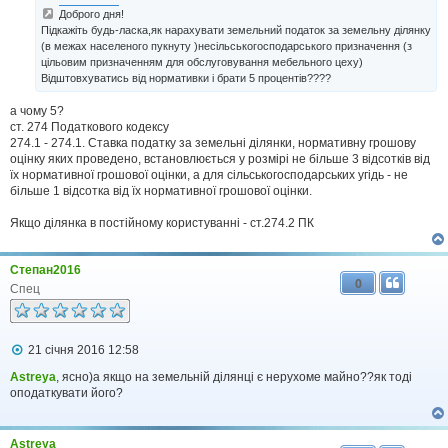
д
Доброго дня!
о
Підкажіть будь-ласка,як нарахувати земельний податок за земельну ділянку
м
(в межах населеного пукнуту )несільськогосподарського призначення (з
л
е
цільовим призначенням для обслуговування мебельного цеху)
н
Відштовхуватись від нормативки і брати 5 процентів????
н
я
а чому 5?
ст. 274 Податкового кодексу
274.1 - 274.1. Ставка податку за земельні ділянки, нормативну грошову
оцінку яких проведено, встановлюється у розмірі не більше 3 відсотків від
їх нормативної грошової оцінки, а для сільськогосподарських угідь - не
більше 1 відсотка від їх нормативної грошової оцінки.
Якщо ділянка в постійному користуванні - ст.274.2 ПК
Степан2016
0
Спец
П
21 січня 2016 12:58
о
в
Astreya
, ясно)а якщо на земельній ділянці є нерухоме майно??як тоді
і
оподаткувати його?
д
о
м
Astreya
л