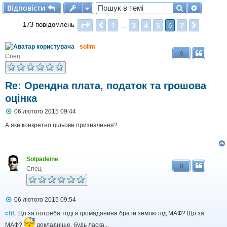
Відповісти
Пошук
Розшир
В
і
д
п
о
в
і
с
т
и
Сторінка
6
з
7
1
3
4
5
7
Поперед.
6
Далі
173 повідомлень
…
solim
0
Спец
Re: Орендна плата, податок та грошова
оцінка
П
06 лютого 2015 09:44
о
в
А яке конкретно цільове призначення?
і
д
о
м
Solpadeine
л
0
е
Спец
н
н
я
П
06 лютого 2015 09:54
о
в
cfif
, Що за потреба тоді в громадянина брати землю під МАФ? Що за
і
МАФ?
докладніше, будь ласка...