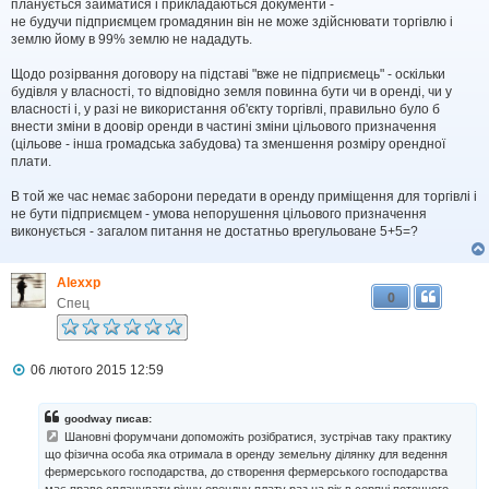
планується займатися і прикладаються документи -
м
не будучи підприємцем громадянин він не може здійснювати торгівлю і
л
землю йому в 99% землю не нададуть.
е
н
н
Щодо розірвання договору на підставі "вже не підприємець" - оскільки
я
будівля у власності, то відповідно земля повинна бути чи в оренді, чи у
власності і, у разі не використання об'єкту торгівлі, правильно було б
внести зміни в доовір оренди в частині зміни цільового призначення
(цільове - інша громадська забудова) та зменшення розміру орендної
плати.
В той же час немає заборони передати в оренду приміщення для торгівлі і
не бути підприємцем - умова непорушення цільового призначення
виконується - загалом питання не достатньо врегульоване 5+5=?
Alexxp
0
Спец
П
06 лютого 2015 12:59
о
в
і
goodway писав:
д
Шановні форумчани допоможіть розібратися, зустрічав таку практику
о
що фізична особа яка отримала в оренду земельну ділянку для ведення
м
фермерського господарства, до створення фермерського господарства
л