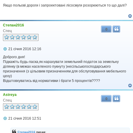
о
в
Якщо польові дороги і запроектовані лісосмуги розорюються то що далі?
і
д
о
м
Степан2016
л
0
е
Спец
н
н
я
П
21 січня 2016 12:16
о
в
Доброго дня!
і
Підкажіть будь-ласка,як нарахувати земельний податок за земельну
д
ділянку (в межах населеного пукнуту )несільськогосподарського
о
призначення (з цільовим призначенням для обслуговування мебельного
м
цеху)
л
Відштовхуватись від нормативки і брати 5 процентів????
е
н
н
я
Astreya
0
Спец
П
21 січня 2016 12:51
о
в
і
Степан2016
писав: