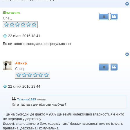
е
н
н
Shurazem
я
0
Спец
П
22 січня 2016 18:41
о
в
Бо питання законодавчо неврегульовано
і
д
о
м
Alexxp
л
0
е
Спец
н
н
я
П
22 січня 2016 23:44
о
в
і
Татьяна1985
писав:
д
а підстава для відмови яка буде?
о
м
+ це на сьогодні де факто у 90% ще землі колективної власності, які ніхто
л
е
не передав у державну.
н
Доречі, згідно діючого Зем. кодексу такої форми власності вже не існує, є
н
приватна, державна і комунальна.