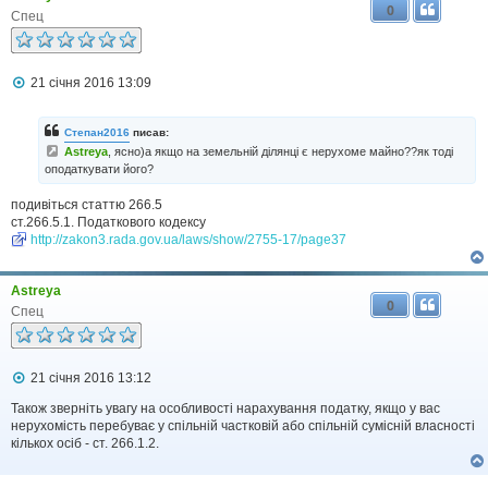
0
е
Спец
н
н
я
П
21 січня 2016 13:09
о
в
і
Степан2016
писав:
д
Astreya
, ясно)а якщо на земельній ділянці є нерухоме майно??як тоді
о
оподаткувати його?
м
л
е
подивіться статтю 266.5
н
ст.266.5.1. Податкового кодексу
н
http://zakon3.rada.gov.ua/laws/show/2755-17/page37
я
Astreya
0
Спец
П
21 січня 2016 13:12
о
в
Також зверніть увагу на особливості нарахування податку, якщо у вас
і
нерухомість перебуває у спільній частковій або спільній сумісній власності
д
кількох осіб - ст. 266.1.2.
о
м
л