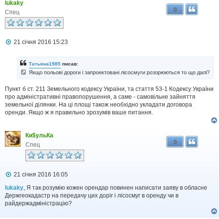
lukaky
е
0
н
Спец
н
я
П
21 січня 2016 15:23
о
в
і
Татьяна1985
писав:
д
Якщо польові дороги і запроектовані лісосмуги розорюються то що далі?
о
м
Пункт б ст. 211 Земельного кодексу України, та стаття 53-1 Кодексу України
л
е
про адміністративні правопорушення, а саме - самовільне зайняття
н
земельної ділянки. На ці площі також необхідно укладати договора
н
оренди. Якщо ж я правильно зрозумів ваше питання.
я
Ки$ульКа
0
Спец
П
21 січня 2016 16:05
о
в
lukaky
, Я так розумію кожен орендар повинен написати заяву в обласне
і
Держгеокадастр на передачу цих доріг і лісосмуг в оренду чи в
д
райдержадміністрацію?
о
м