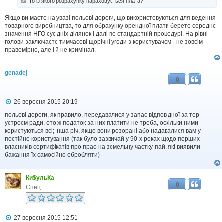
то із якого розрахунку нараховується плата?
о
м
Якщо ви маєте на увазі польові дороги, що використовуються для ведення
л
товарного виробництва, то для обрахунку орендної плати берете середнє
е
н
значення НГО сусідніх ділянок і далі по стандартній процедурі. На рівні
н
голови заключаєте тимчасові щорічні угоди з користувачем - не зовсім
я
правомірно, але і й не кримінал.
genadej
0
П
26 вересня 2015 20:19
о
в
польові дороги, як правило, передавалися у запас відповідної за тер-
і
устроєм ради, ото ж податок за них платити не треба, оскільки ними
д
користуються всі; інша річ, якщо вони розорані або надавалися вам у
о
постійне користування (так було зазвичай у 90-х роках щодо перших
м
власників сертифікатів про прао на земельну частку-пай, які виявили
л
бажання їх самосійно обробляти)
е
н
н
я
Ки$ульКа
0
Спец
П
27 вересня 2015 12:51