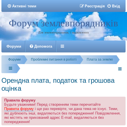
Активні теми
Р
е
є
с
т
р
а
ц
і
я
Вхід
Форум землевпорядників
Реєстрація
Для землевпорядників, і зацікавлених
Форуми
Допомога
Форуми
Проблемні питання в роботі
Плата за землю
Орендна плата, податок та грошова
оцінка
Правила форуму
Будьте уважними! Перед створенням теми перечитайте
Правила форуму
і ще раз перевірте, чи дана тема не існує. Теми,
які дублюють інші, видаляються без попередження! Повідомлення,
які містять не прихований адрес E-mail, видаляються без
попередження!