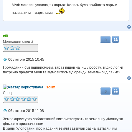
я
МАФ-магазин уявляю, як ларьок. Колись було прийнато ларьки
називати мінімаркетами
cfif
0
Молодший спец :)
П
06 лютого 2015 10:45
о
в
Громадянин був підприємцем, зараз пішов на іншу роботу, згідно логіки
і
потрібно продати МАФ та відмовитись від оренди земельної ділянки?
д
о
м
solim
л
0
е
Спец
н
н
я
П
06 лютого 2015 11:08
о
в
Землекористувач зобов'язаний використовуватити земельну ділянку за
і
цільовим призначенням.
д
В заяві (клопотанні про надання землі) зазвичай зазначається, чим
о