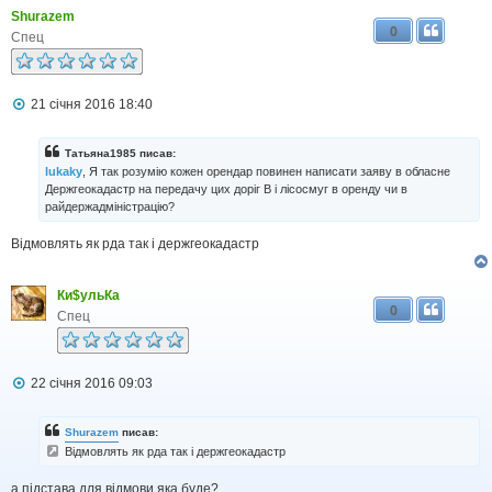
л
Shurazem
е
0
н
Спец
н
я
П
21 січня 2016 18:40
о
в
і
Татьяна1985 писав:
д
lukaky
, Я так розумію кожен орендар повинен написати заяву в обласне
о
Держгеокадастр на передачу цих доріг В і лісосмуг в оренду чи в
м
райдержадміністрацію?
л
е
н
Відмовлять як рда так і держгеокадастр
н
я
Ки$ульКа
0
Спец
П
22 січня 2016 09:03
о
в
і
Shurazem
писав:
д
Відмовлять як рда так і держгеокадастр
о
м
а підстава для відмови яка буде?
л