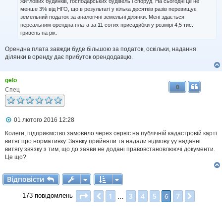
житлових будинків, господарських будівель і споруд. На сьогодні це не
л
е
менше 3% від НГО, що в результаті у кілька десятків разів перевищує
н
земельний податок за аналогічні земельні ділянки. Мені здається
н
нереальним орендна плата за 11 сотих присадибки у розмірі 4,5 тис.
я
гривень на рік.
Орендна плата завжди буде більшою за податок, оскільки, надання
ділянки в оренду дає прибуток орендодавцю.
gelo
0
Спец
П
01 лютого 2016 12:28
о
в
Колеги, підприємство замовило через сервіс на публічній кадастровій карті
і
витяг про нормативку. Заявку прийняли та надали відмову уу наданні
д
витягу звязку з тим, що до заяви не додані правовстановлюючі документи.
о
Це що?
м
л
е
Відповісти
В
і
д
п
о
в
і
с
т
и
н
н
Сторінка
6
з
7
1
3
4
5
7
Поперед.
6
Далі
173 повідомлень
я
…