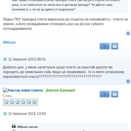
має право сплачувати річну орендну плату раз на рік в серпні поточного
е
н
року, а не помісячно як записано в договорі оренди? Чи дійсно така
н
можливість є як на це дивится податкова?
я
Згідно ПКУ орендна плата віднесена до податку на нерумомість - плати за
землю, а його громадянини сплачують раз на рік (не субєкти
господарювання)
ММаша
0
П
11 березня 2015 09:01
о
в
Доброго дня, у мене запитання щодо плати за грунтові дороги які
і
підходять до земельних паїв, якщо це правомірно, то із якого розрахунку
д
нараховується плата???????????????????????????????
о
м
л
Дмитро Брянцев
е
0
н
Спец
н
я
П
11 березня 2015 13:50
о
в
і
ММаша писав:
д