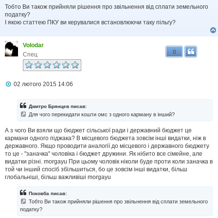
л
Тобто Ви також прийняли рішення про звільнення від сплати земельного
е
н
податку?
н
І якою статтею ПКУ ви керувалися встановлюючи таку пільгу?
я
Volodar
0
Спец
П
02 лютого 2015 14:06
о
в
і
Дмитро Брянцев писав:
д
Для чого перекидати кошти омс з одного карману в інший?
о
м
А з чого Ви взяли що бюджет сільської ради і державний бюджет це
л
кармани одного піджака? В місцевого бюджета зовсім інші видатки, ніж в
е
н
державного. Якщо проводити аналогії до місцевого і державного бюджету
н
то це - "заначка" чоловіка і бюджет дружини. Як нібито все сімейне, але
я
видатки різні. morgayu При цьому чоловік ніколи буде проти коли заначка в
той чи інший спосіб збільшиться, бо це зовсім інші видатки, більш
глобальніші, більш важливіші morgayu
Поковба писав:
Тобто Ви також прийняли рішення про звільнення від сплати земельного
податку?