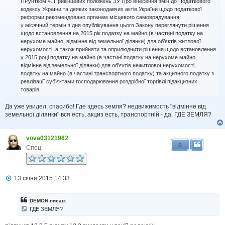
ПРунтком 4. Прикінцевих положень ЗУ Про внесення змін до Податкового
о
кодексу України та деяких законодавчих актів України щодо податкової
м
реформи рекомендовано органам місцевого самоврядування:
л
у місячний термін з дня опублікування цього Закону переглянути рішення
е
н
щодо встановлення на 2015 рік податку на майно (в частині податку на
н
нерухоме майно, відмінне від земельної ділянки) для об’єктів житлової
я
нерухомості, а також прийняти та оприлюднити рішення щодо встановлення
у 2015 році податку на майно (в частині податку на нерухоме майно,
відмінне від земельної ділянки) для об’єктів нежитлової нерухомості,
податку на майно (в частині транспортного податку) та акцизного податку з
реалізації суб’єктами господарювання роздрібної торгівлі підакцизних
товарів.
Да уже увидел, спасибо! Где здесь земля? недвижимость "відмінне від
земельної ділянки" вся есть, акциз есть, транспортній - да. ГДЕ ЗЕМЛЯ?
vova03121982
0
Спец
П
13 січня 2015 14:33
о
в
і
DEMON писав:
д
ГДЕ ЗЕМЛЯ?
о
м