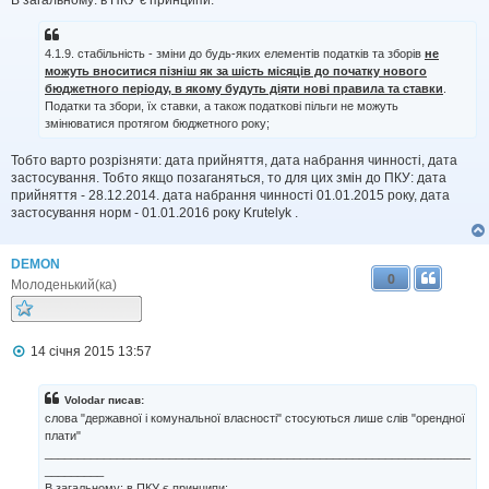
4.1.9. стабільність - зміни до будь-яких елементів податків та зборів
не
можуть вноситися пізніш як за шість місяців до початку нового
бюджетного періоду, в якому будуть діяти нові правила та ставки
.
Податки та збори, їх ставки, а також податкові пільги не можуть
змінюватися протягом бюджетного року;
Тобто варто розрізняти: дата прийняття, дата набрання чинності, дата
застосування. Тобто якщо позаганяться, то для цих змін до ПКУ: дата
прийняття - 28.12.2014. дата набрання чинності 01.01.2015 року, дата
застосування норм - 01.01.2016 року Krutelyk .
DEMON
0
Молоденький(ка)
П
14 січня 2015 13:57
о
в
і
Volodar писав:
д
слова "державної і комунальної власності" стосуються лише слів "орендної
о
плати"
м
_________________________________________________________________
л
_________
е
н
В загальному: в ПКУ є принципи: