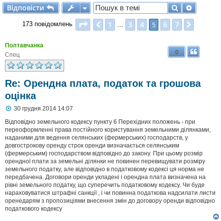
Відповісти
Пошук
Розшир
В
і
д
п
о
в
і
с
т
и
Сторінка
5
з
7
1
3
4
6
7
Поперед.
5
Далі
173 повідомлень
…
Полтавчанка
0
Спец
Re: Орендна плата, податок та грошова
оцінка
П
30 грудня 2014 14:07
о
в
Відповідно земельного кодексу пункту 6 Перехідних положень - при
і
переоформленні права постійного користування земельними ділянками,
д
наданими для ведення селянських (фермерських) господарств, у
о
довгострокову оренду строк оренди визначається селянським
м
(фермерським) господарством відповідно до закону. При цьому розмір
л
орендної плати за земельні ділянки не повинен перевищувати розміру
е
земельного податку, але відповідно в податковому кодексі ця норма не
н
н
передбачена. Договори оренди укладені і орендна плата визначена на
я
рівні земельного податку, що суперечить податковому кодексу. Чи буде
нараховуватися штрафні санкції , і чи повинна податкова надсилати листи
оренедарям з пропозиціями внесення змін до договору оренди відповідно
податкового кодексу