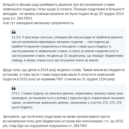
Більшість міських рад приймають рішення про встановлення ставок
земельного податку і пільг щодо їх сплати. Позиція податкової в більшості
випадків - не можна оскільки рішення не були подані їм до 25 грудня 2014
року (ст. 284 ПКУ).
Але тут закладено маленьку супереченість
12.3.5. У разі якщо сільська, селищна або міська рада не прийняла рішення
про встановлення відповідних місцевих податків ... такі податки до
прийняття рішення справляються виходячи з норм цього Кодексу із
застосуванням їх мінімальних ставок, а плата за землю справляється із
застосуванням ставок, які діяли до 31 грудня року, що передує бюджетному
періоду, в якому планується застосування плати за землю
Щодо пільг, що діяли в 2014 році жодного слова. Таким чином всі бюджетні
установи, в тому числі і сама податкова мала б сплатити земельний
податок в 2015 році за нормами ПКУ станом на 31 грудня 2104 року:
274.1. Ставка податку за земельні ділянки, нормативну грошову оцінку яких
проведено, встановлюється у розмірі 1 відсотка від їх нормативної грошової
оцінки, за винятком земельних ділянок, зазначених у статтях 272, 273, 276
цього Кодексу.
Зрозуміло, що політично податкова не може заперечувати проти
встановлення пільг для бюджетних установ або пенсіонерів і т.п. на 2015
рік, тому йде на порушення порушення ст. 284 ПКУ