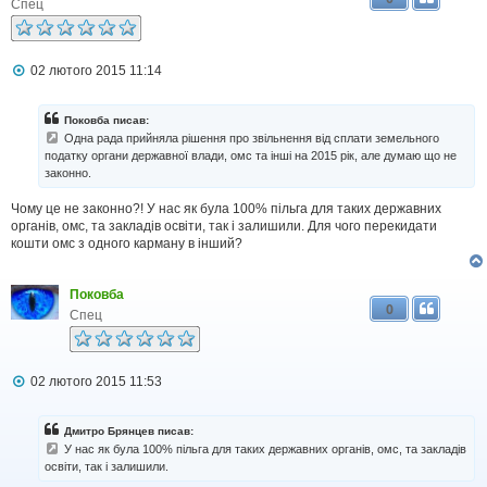
Спец
П
02 лютого 2015 11:14
о
в
і
Поковба писав:
д
Одна рада прийняла рішення про звільнення від сплати земельного
о
податку органи державної влади, омс та інші на 2015 рік, але думаю що не
м
законно.
л
е
н
Чому це не законно?! У нас як була 100% пільга для таких державних
н
органів, омс, та закладів освіти, так і залишили. Для чого перекидати
я
кошти омс з одного карману в інший?
Поковба
0
Спец
П
02 лютого 2015 11:53
о
в
і
Дмитро Брянцев писав:
д
У нас як була 100% пільга для таких державних органів, омс, та закладів
о
освіти, так і залишили.
м