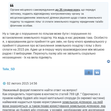
Органи місцевого самоврядування
до 25 грудня року,
що передує
звітному, подають відповідному контролюючому органу за
місцезнаходженням земельної ділянки рішення щодо ставок земельного
податку та наданих пільг зі сплати земельного податку юридичним та/або
фізичним особам.
Ну а там де є порушення по пільгам може бути і порушення по
встановленню земельного податку. На жадь в нас держава така. Особисто
я, з врахуванням дати прийняття цих змін, не бачу нічого кримінального у
прийнятті рішення про встанолення земельного поадтку і пільг з його
сплати на 2015 рік. Адже це в-першу чергу взаємовідносини між міською
радою і її виборцями. Перегнуть палку або не звільнять соціально
незахищених - їх на вила піднімуть
Talia_SD
0
П
02 лютого 2015 14:56
о
в
Уважаемый форум! помогите найти ответ на вопрос!
і
Как определить територию в контексте статей 769 ЦК :" Одночасно з
д
правом найму будівлі або іншої капітальної споруди (їх окремої частини)
о
наймачеві надається право користування
земельною ділянкою, на якій
м
вони знаходяться, а також право користування земельною ділянкою, яка
л
прилягає до будівлі або споруди, у розмірі, необхідному для досягнення