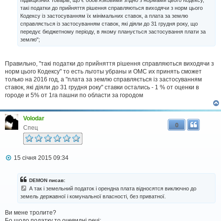
такі податки до прийняття рішення справляються виходячи з норм цього
Кодексу із застосуванням їх мінімальних ставок, а плата за землю
справляється із застосуванням ставок, які діяли до 31 грудня року, що
передує бюджетному періоду, в якому планується застосування плати за
землю";
Правильно, "такі податки до прийняття рішення справляються виходячи з
норм цього Кодексу" то есть льготы убраны и ОМС их принять сможет
только на 2016 год, а "плата за землю справляється із застосуванням
ставок, які діяли до 31 грудня року" ставки остались - 1 % от оценки в
городе и 5% от 1га пашни по области за городом
Volodar
0
Спец
П
15 січня 2015 09:34
о
в
і
DEMON писав:
д
А так і земельний податок і орендна плата відносятся виключно до
о
земель державної і комунальної власності, без приватної.
м
л
Ви мене тролите?
е
н
Бо щодо податку то очевидні речі: