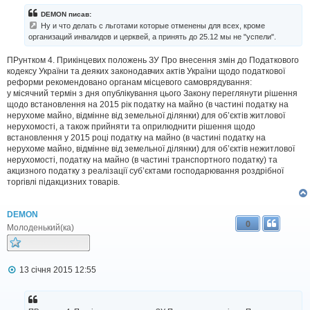
в
і
DEMON писав:
д
Ну и что делать с льготами которые отменены для всех, кроме
о
организаций инвалидов и церквей, а принять до 25.12 мы не "успели".
м
л
ПРунтком 4. Прикінцевих положень ЗУ Про внесення змін до Податкового
е
н
кодексу України та деяких законодавчих актів України щодо податкової
н
реформи рекомендовано органам місцевого самоврядування:
я
у місячний термін з дня опублікування цього Закону переглянути рішення
щодо встановлення на 2015 рік податку на майно (в частині податку на
нерухоме майно, відмінне від земельної ділянки) для об’єктів житлової
нерухомості, а також прийняти та оприлюднити рішення щодо
встановлення у 2015 році податку на майно (в частині податку на
нерухоме майно, відмінне від земельної ділянки) для об’єктів нежитлової
нерухомості, податку на майно (в частині транспортного податку) та
акцизного податку з реалізації суб’єктами господарювання роздрібної
торгівлі підакцизних товарів.
DEMON
0
Молоденький(ка)
П
13 січня 2015 12:55
о
в
і
д