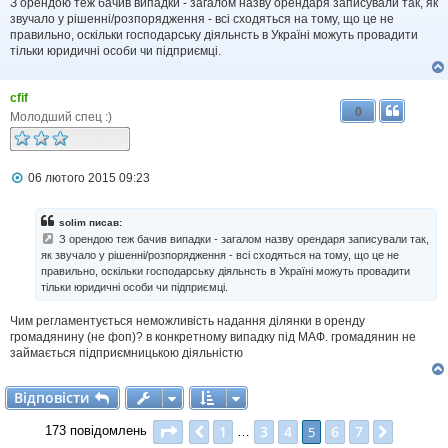
З орендою теж бачив випадки - загалом назву орендаря записували так, як
л
звучало у рішенні/розпорядження - всі сходяться на тому, що це не
е
правильно, оскільки господарську діяльнсть в Україні можуть провадити
н
н
тільки юридичні особи чи підприємці.
я
cfif
0
Молодший спец :)
П
06 лютого 2015 09:23
о
в
і
solim писав:
д
З орендою теж бачив випадки - загалом назву орендаря записували так,
о
як звучало у рішенні/розпорядження - всі сходяться на тому, що це не
м
правильно, оскільки господарську діяльнсть в Україні можуть провадити
л
тільки юридичні особи чи підприємці.
е
н
н
Чим регламентується неможливість надання ділянки в оренду
я
громадянину (не фоп)? в конкретному випадку під МАФ. громадянин не
займається підприємницькою діяльністю
Відповісти
В
і
д
п
о
в
і
с
т
и
Сторінка
5
з
7
1
3
4
6
7
Поперед.
5
Далі
173 повідомлень
…