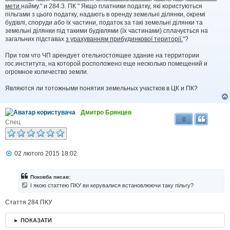
е
мети
найму." и 284.3. ПК " Якщо платники податку, які користуються
н
н
пільгами з цього податку, надають в оренду земельні ділянки, окремі
я
будівлі, споруди або їх частини, податок за такі земельні ділянки та
земельні ділянки під такими будівлями (їх частинами) сплачується на
загальних підставах
з урахуванням прибудинкової території.
"?
При том что ЧП арендует отельностоящее здание на территории
гос.института, на которой росположено еще несколько помещений и
огромное количество земли.
Являются ли тотожными понятия земельных участков в ЦК и ПК?
Дмитро Брянцев
0
Спец
П
02 лютого 2015 18:02
о
в
і
Поковба писав:
д
І якою статтею ПКУ ви керувалися встановлюючи таку пільгу?
о
м
Стаття 284 ПКУ
л
е
н
► ПОКАЗАТИ
н