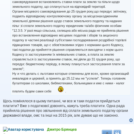
самоврядування встановлюють ставки плати за землю та пільги щодо
м
земельного податку, що сплачується на відповідній території.
л
Органи місцевого самоврядування до 25 грудня року,що передує звітному,
е
н
подають відповідному контролюючому органу за місцезнаходженням
н
земельної ділянки рішення щодо ставок земельного податку та наданих
я
пільг зі сплати земельного податку юридичним та/або фізичним особам
"12.3.5. У разі якщо сільська, селищна або міська рада не прийняла рішення
про встановлення відповідних місцевих податків і зборів та акцизного
податку в частині реалізації суб’єктами господарювання роздрібної торгівлі
підакцизних товарів, що є обов’язковими згідно з нормами цього Кодексу,
такі податки до прийняття рішення справляються виходячи з норм цього
Кодексу із застосуванням їх мінімальних ставок, а плата за землю
справляється із застосуванням ставок, які діяли до 31 грудня року, що
передує бюджетному періоду, в якому планується застосування плати за
землю";
Ну и что делать с льготами которые отменены для всех, кроме организаций
инвалидов и церквей, а принять до 25.12 мы не "успели". Теперь головняк
бугалтерам со школами, библиотеками, больницами и иже с ними - налог
платить будем сами себе
.
Щось помінялося в цьому питанні, чи все ж таки податок прийдеться
платити? Вже з податкової дзвонять, кажуть треба платити. Одна рада
прийняла рішення про звільнення від сплати земельного податку органи
державної влади, омс та інші на 2015 рік, але думаю що не законно.
Дмитро Брянцев
0