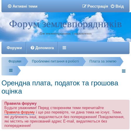
Активні теми
Р
е
є
с
т
р
а
ц
і
я
Вхід
Форум землевпорядників
Реєстрація
Для землевпорядників, і зацікавлених
Форуми
Допомога
Форуми
Проблемні питання в роботі
Плата за землю
Орендна плата, податок та грошова
оцінка
Правила форуму
Будьте уважними! Перед створенням теми перечитайте
Правила форуму
і ще раз перевірте, чи дана тема не існує. Теми,
які дублюють інші, видаляються без попередження! Повідомлення,
які містять не прихований адрес E-mail, видаляються без
попередження!