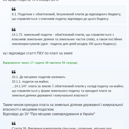
н
я
6.1. Податком є обов'язковий, безумовний платіж до відповідного бюджету,
що справляється з платників податку відповідно до цього Кодексу.
14.1.72. земельний податок - обов'язковий платіж, що справляється з
власників земельних ділянок та земельних часток (паїв), а також постійних
землекористувачів (далі - податок для цілей розділу XIII цього Кодексу);
ну і відповідні статті ПКУ по платі за землі
Відправлено через 17 години 38 хвилини 56 секунди:
10.1. До місцевих податків належать:
10.1.1. податок на майно;
...14.1.147. плата за землю  обов’язковий платіж у складі податку на майно,
що справляється у формі земельного податку та орендної плати за
земельні ділянки державної і комунальної власності
Таким чином орендна плата за земельні ділянки державної і комунальної
власності є місцевим податком.
Відповідо до ЗУ "Про місцеве самоврядування в Україні"
Стаття 26. Виключна компетенція сільських, селищних, міських рад