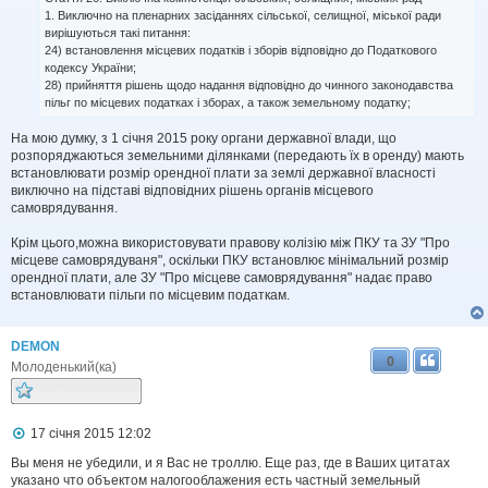
1. Виключно на пленарних засіданнях сільської, селищної, міської ради
вирішуються такі питання:
24) встановлення місцевих податків і зборів відповідно до Податкового
кодексу України;
28) прийняття рішень щодо надання відповідно до чинного законодавства
пільг по місцевих податках і зборах, а також земельному податку;
На мою думку, з 1 січня 2015 року органи державної влади, що
розпоряджаються земельними ділянками (передають їх в оренду) мають
встановлювати розмір орендної плати за землі державної власності
виключно на підставі відповідних рішень органів місцевого
самоврядування.
Крім цього,можна використовувати правову колізію між ПКУ та ЗУ "Про
місцеве самоврядуваня", оскільки ПКУ встановлює мінімальний розмір
орендної плати, але ЗУ "Про місцеве самоврядування" надає право
встановлювати пільги по місцевим податкам.
DEMON
0
Молоденький(ка)
П
17 січня 2015 12:02
о
в
Вы меня не убедили, и я Вас не троллю. Еще раз, где в Ваших цитатах
і
указано что объектом налогооблажения есть частный земельный