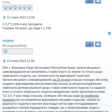
я
0
Спец
П
12 січня 2015 13:50
о
в
З 3,2*1,249=4 все зрозуміло.
і
Головне питання ,що буде з 1,756.
д
о
м
DEMON
л
0
е
Молоденький(ка)
н
н
я
П
13 січня 2015 11:50
о
в
284.1. Верховна Рада Автономної Республіки Крим, органи місцевого
і
самоврядування встановлюють ставки плати за землю та пільги щодо
д
земельного податку, що сплачується на відповідній території.
о
Органи місцевого самоврядування
до 25 грудня
року,що передує звітному,
м
подають відповідному контролюючому органу за місцезнаходженням
л
земельної ділянки рішення щодо ставок земельного податку та наданих
е
пільг зі сплати земельного податку юридичним та/або фізичним особам
н
н
"12.3.5. У разі якщо сільська, селищна або міська рада
не прийняла
я
рішення
про встановлення відповідних місцевих податків і зборів та
акцизного податку в частині реалізації суб’єктами господарювання
роздрібної торгівлі підакцизних товарів, що є обов’язковими згідно з
нормами цього Кодексу, такі податки до прийняття рішення справляються