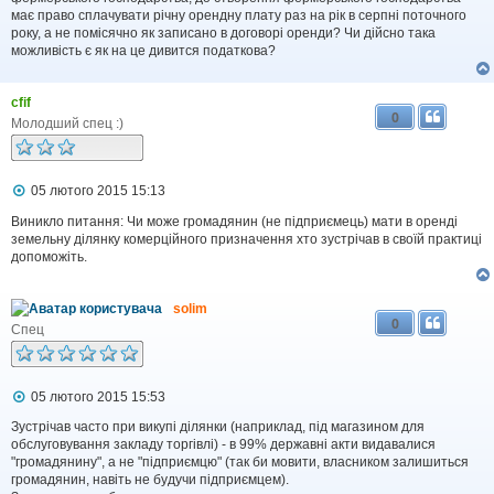
о
має право сплачувати річну орендну плату раз на рік в серпні поточного
м
року, а не помісячно як записано в договорі оренди? Чи дійсно така
л
можливість є як на це дивится податкова?
е
н
н
я
cfif
0
Молодший спец :)
П
05 лютого 2015 15:13
о
в
Виникло питання: Чи може громадянин (не підприємець) мати в оренді
і
земельну ділянку комерційного призначення хто зустрічав в своїй практиці
д
допоможіть.
о
м
л
solim
е
0
н
Спец
н
я
П
05 лютого 2015 15:53
о
в
Зустрічав часто при викупі ділянки (наприклад, під магазином для
і
обслуговування закладу торгівлі) - в 99% державні акти видавалися
д
"громадянину", а не "підприємцю" (так би мовити, власником залишиться
о
громадянин, навіть не будучи підприємцем).
м