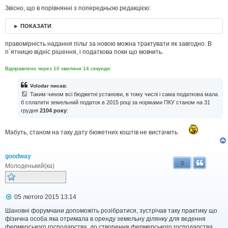
я
Звісно, що в порівнянні з попередньою редакцією:
► ПОКАЗАТИ
правомірність надання пільг за новою можна трактувати як завгодно. В
п`ятницю відніс рішення, і податкова поки що мовчить.
Відправлено через 10 хвилини 14 секунди:
Volodar писав:
Таким чином всі бюджетні установи, в тому числі і сама податкова мала
б сплатити земельний податок в 2015 році за нормами ПКУ станом на 31
грудня
2104 року
:
Мабуть, станом на таку дату бюжетних коштів не вистачить
goodway
0
Молоденький(ка)
П
05 лютого 2015 13:14
о
в
Шановні форумчани допоможіть розібратися, зустрічав таку практику що
і
фізична особа яка отримала в оренду земельну ділянку для ведення
д
фермерського господарства, до створення фермерського господарства