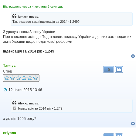
Відправлено через 4 хвилини 2 секунди:
lumarn писав:
Так, яка все таки індексація за 2014 -1,249?
З урахуванням Закону України
Про внесення змін до Податкового кодексу України а деяких законодавчих
актів України щодо податкової реформи
Індексація за 2014 рік - 1,249
Танчус
0
Спец
П
12 січня 2015 13:46
о
в
і
Alexxp писав:
д
Індексація за 2014 рік - 1,249
о
м
а до цін 1995 року?
л
е
н
н
oriyana