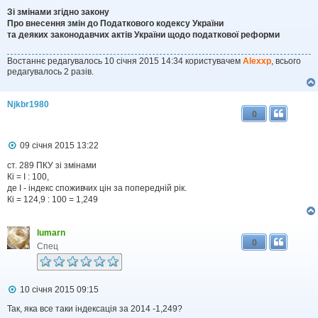
Зі змінами згідно закону
Про внесення змін до Податкового кодексу України
та деяких законодавчих актів України щодо податкової реформи
Востаннє редагувалось 10 січня 2015 14:34 користувачем
Alexxp
, всього
редагувалось 2 разів.
Njkbr1980
0
П
09 січня 2015 13:22
о
в
ст. 289 ПКУ зі змінами
і
Кі = І : 100,
д
де І - індекс споживчих цін за попередній рік.
о
Кі = 124,9 : 100 = 1,249
м
л
е
lumarn
н
0
н
Спец
я
П
10 січня 2015 09:15
о
в
Так, яка все таки індексація за 2014 -1,249?