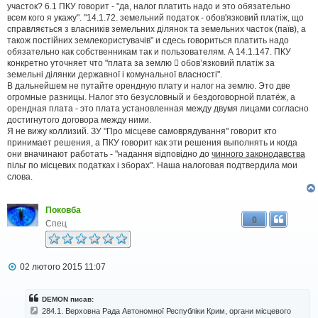
д
участок? 6.1 ПКУ говорит - "да, налог платить надо и это обязательно
о
всем кого я укажу". "14.1.72. земельний податок - обов'язковий платіж, що
м
справляється з власників земельних ділянок та земельних часток (паїв), а
л
також постійних землекористувачів" и сдесь говориться платить надо
е
обязательно как собственникам так и пользователям. А 14.1.147. ПКУ
н
н
конкретно уточняет что "плата за землю  обов’язковий платіж за
я
земельні ділянки державної і комунальної власності".
В дальнейшем не путайте орендную плату и налог на землю. Это две
огромные разницы. Налог это безусловный и бездоговорной платёж, а
орендная плата - это плата установленная между двумя лицами согласно
достигнутого договора между ними.
Я не вижу коллизий. ЗУ "Про місцеве самоврядування" говорит кто
принимает решения, а ПКУ говорит как эти решения выполнять и когда
они вначинают работать - "надання відповідно до
чинного законодавства
пільг по місцевих податках і зборах". Наша налоговая подтвердила мои
слова.
Поковба
0
Спец
П
02 лютого 2015 11:07
о
в
і
DEMON писав:
д
284.1. Верховна Рада Автономної Республіки Крим, органи місцевого
о