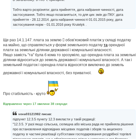
н
я
Тобто варто розрізняти: дата прийняття, дата набрання чинності, дата
застосування. Тобто якщо позаганяться, то для цих змін до ПКУ: дата
прийняття - 28.12.2014. дата набрання чинності 01.01.2015 року, дата
застосування норм - 01.01.2016 року Krutelyk .
Ще раз 14.1.147. плата за землю  обов’язковий платіж у складі податку
на майно, що справляється у формі земельного податку
та
орендної
плати за земельні ділянки державної і комунальної власності.
Якщо замість "та" була б кома то зрозуміло, що орендна плата за земельні
ділянки відноситься до земель державної і комунальної власності. А так і
земельний податок і орендна плата відносятся виключно до земель
державної і комунальної власності, без приватної.
Про стабільність - круто
Відправлено через 17 хвилини 38 секунди:
vova03121982 писав:
підпункт 12.3.5 пункту 12.3 викласти у такій редакції:
"12.3.5. У разі якщо сільська, селищна або міська рада не прийняла рішення
про встановлення відповідних місцевих податків і зборів та акцизного
податку в частині реалізації суб’єктами господарювання роздрібної торгівлі
підакцизних товарів, що є обов’язковими згідно з нормами цього Кодексу,