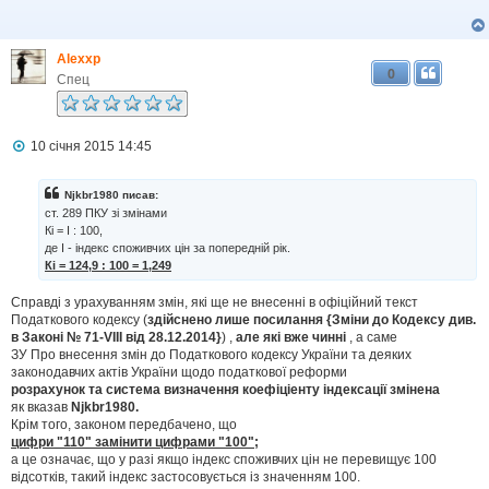
і
д
о
м
Alexxp
л
0
е
Спец
н
н
я
П
10 січня 2015 14:45
о
в
і
Njkbr1980 писав:
д
ст. 289 ПКУ зі змінами
о
Кі = І : 100,
м
де І - індекс споживчих цін за попередній рік.
л
Кі = 124,9 : 100 = 1,249
е
н
н
Справді з урахуванням змін, які ще не внесенні в офіційний текст
я
Податкового кодексу (
здійснено лише посилання {Зміни до Кодексу див.
в Законі № 71-VIII від 28.12.2014}
) ,
але які вже чинні
, а саме
ЗУ Про внесення змін до Податкового кодексу України та деяких
законодавчих актів України щодо податкової реформи
розрахунок та система визначення коефіціенту індексації змінена
як вказав
Njkbr1980.
Крім того, законом передбачено, що
цифри "110" замінити цифрами "100";
а це означає, що у разі якщо індекс споживчих цін не перевищує 100
відсотків, такий індекс застосовується із значенням 100.