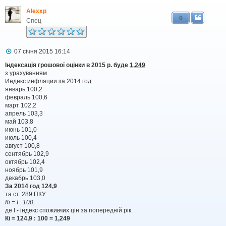
Alexxp
0
Спец
П
07 січня 2015 16:14
о
в
Індексація грошової оцінки в 2015 р. буде
1,249
і
з урахуванням
д
Индекс инфляции за 2014 год
о
январь 100,2
м
февраль 100,6
л
март 102,2
е
апрель 103,3
н
н
май 103,8
я
июнь 101,0
июль 100,4
август 100,8
сентябрь 102,9
октябрь 102,4
ноябрь 101,9
декабрь 103,0
За 2014 год 124,9
та ст. 289 ПКУ
Кі = І : 100,
де І - індекс споживчих цін за попередній рік.
Кі = 124,9 : 100 = 1,249