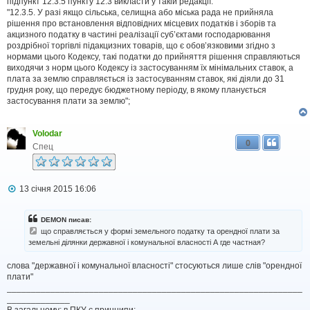
підпункт 12.3.5 пункту 12.3 викласти у такій редакції:
л
"12.3.5. У разі якщо сільська, селищна або міська рада не прийняла
е
н
рішення про встановлення відповідних місцевих податків і зборів та
н
акцизного податку в частині реалізації суб’єктами господарювання
я
роздрібної торгівлі підакцизних товарів, що є обов’язковими згідно з
нормами цього Кодексу, такі податки до прийняття рішення справляються
виходячи з норм цього Кодексу із застосуванням їх мінімальних ставок, а
плата за землю справляється із застосуванням ставок, які діяли до 31
грудня року, що передує бюджетному періоду, в якому планується
застосування плати за землю";
Volodar
0
Спец
П
13 січня 2015 16:06
о
в
і
DEMON писав:
д
що справляється у формі земельного податку та орендної плати за
о
земельні ділянки державної і комунальної власності А где частная?
м
л
слова "державної і комунальної власності" стосуються лише слів "орендної
е
н
плати"
н
_____________________________________________________________
я
_____________
В загальному: в ПКУ є принципи: