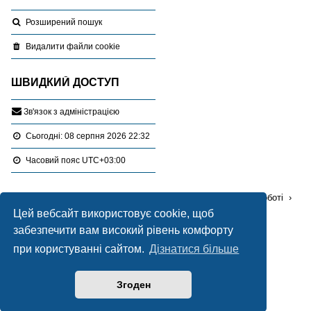
Розширений пошук
Видалити файли cookie
ШВИДКИЙ ДОСТУП
З
в
'
я
з
о
к
з
а
д
м
і
н
і
с
т
р
а
ц
і
є
ю
Сьогодні: 08 серпня 2026 22:32
Часовий пояс
UTC+03:00
Перейти :
Портал
Форуми
Проблемні питання в роботі
Цей вебсайт використовує cookie, щоб
Плата за землю
забезпечити вам високий рівень комфорту
Працює на
phpBB
® Forum Software © phpBB Limited
при користуванні сайтом.
Дізнатися більше
Український переклад © 2005-2020
Українська підтримка phpBB
Згоден
Style Blue created by
LONER
Конфіденційність
|
Умови