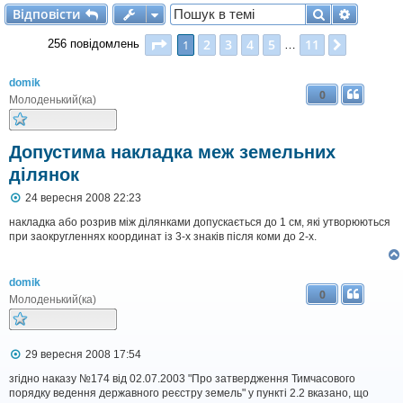
Відповісти
Пошук
Розшир
В
і
д
п
о
в
і
с
т
и
Сторінка
1
з
11
2
3
4
5
11
1
Далі
256 повідомлень
…
domik
0
Молоденький(ка)
Допустима накладка меж земельних
ділянок
П
24 вересня 2008 22:23
о
в
накладка або розрив між ділянками допускається до 1 см, які утворюються
і
при заокругленнях координат із 3-х знаків після коми до 2-х.
д
о
м
domik
л
0
е
Молоденький(ка)
н
н
я
П
29 вересня 2008 17:54
о
в
згідно наказу №174 від 02.07.2003 "Про затвердження Тимчасового
і
порядку ведення державного реєстру земель" у пункті 2.2 вказано, що