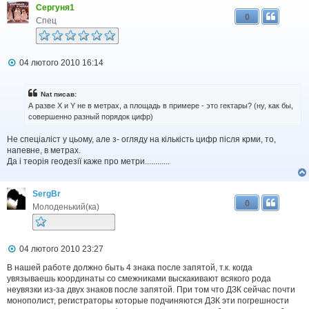
Сергуня1
0
Спец
П
04 лютого 2010 16:14
о
в
і
Nat писав:
д
А разве Х и Y не в метрах, а площадь в примере - это гектары? (ну, как бы,
о
совершенно разный порядок цифр)
м
л
Не спеціаліст у цьому, але з- огляду на кількість цифр після крми, то,
е
н
напевне, в метрах.
н
Да і теорія геодезії каже про метри............
я
SergBr
0
Молоденький(ка)
П
04 лютого 2010 23:27
о
в
В нашей работе должно быть 4 знака после запятой, т.к. когда
і
увязываешь координаты со смежниками выскакивают всякого рода
д
неувязки из-за двух знаков после запятой. При том что ДЗК сейчас почти
о
монополист, регистраторы которые подчиняются ДЗК эти погрешности
м