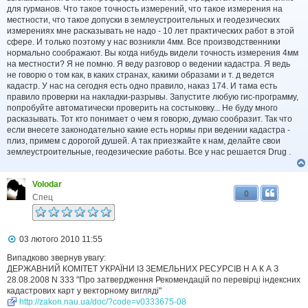
д
для гурманов. Что такое точность измерений, что такое измерения на
о
местности, что такое допуски в землеустроительных и геодезических
м
измерениях мне расказывать не надо - 10 лет практических работ в этой
л
сфере. И только поэтому у нас возникли 4мм. Все производственники
е
нормально соображают. Вы когда нибудь видели точность измерения 4мм
н
н
на местности? Я не помню. Я веду разговор о ведении кадастра. Я ведь
я
не говорю о том как, в каких странах, какими образами и т. д ведется
кадастр. У нас на сегодня есть одно правило, наказ 174. И тама есть
правило проверки на накладки-разрывы. Запустите любую гис-программу,
попробуйте автоматически проверить на состыковку... Не буду много
расказывать. Тот кто понимает о чем я говорю, думаю сообразит. Так что
если внесете законодательно какие есть нормы при ведении кадастра -
плиз, примем с дорогой душей. А так приезжайте к нам, делайте свои
землеустроительные, геодезические работы. Все у нас решается Drug .
Volodar
0
Спец
П
03 лютого 2010 11:55
о
в
Випадково звернув увагу:
і
ДЕРЖАВНИЙ КОМІТЕТ УКРАЇНИ ІЗ ЗЕМЕЛЬНИХ РЕСУРСІВ Н А К А З
д
28.08.2008 N 333 "Про затвердження Рекомендацій по перевірці індексних
о
кадастрових карт у векторному вигляді"
м
http://zakon.nau.ua/doc/?code=v0333675-08
л