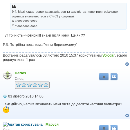
е
н
н
9.4. Межі кадастрових кварталів, зон та адміністративно-територіальних
я
одиниць визначаються в СК-63 у форматі:
X = ххххххх.хххх
Y = ххххххх.хххх
Тут точність -
чотири
!!!! знаки після коми. Це як ??
P.S. Потрібна нова тема "ляпи Держкомзему"
Востаннє редагувалось 03 лютого 2010 15:37 користувачем
Volodar
, всього
редагувалось 1 раз.
DeNos
0
Спец
П
03 лютого 2010 14:06
о
в
Таки дійсно, нафіга визначати межі міста до десятої частини міліметра?
і
д
о
м
л
Маруся
0
е