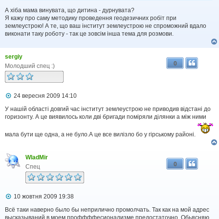
А хіба мама винувата, що дитина - дурнувата?
Я кажу про саму методику проведення геодезичних робіт при
землеустрою! А те, що ваш інститут землеустрою не спроможний вдало
виконати таку роботу - так це зовсім інша тема для розмови.
sergiy
0
Молодший спец :)
П
24 вересня 2009 14:10
о
в
У нашій області довгий час інститут землеустрою не приводив відстані до
і
горизонту. А це виявилось коли дві бригади поміряли ділянки а між ними
д
о
мала бути ще одна, а не було.А це все вилізло бо у гірському районі.
м
л
е
н
WladMir
0
н
Спец
я
П
10 жовтня 2009 19:38
о
в
Всё таки наверно было бы неприлично промолчать. Так как на мой адрес
і
высказываний в моем проффффесионализме предостаточно. Обьясняю