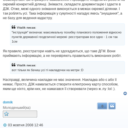
окремій конкретній ділянці. Знімаєте, складаєте документацію і здаєте в
ДЗК. Отже, межі одного знімання виконується в межах окремої ділянки. І
так роблять усі. Така інформація у сукупності нагадує якесь "знущання", а
не базу для ведення кадастру.
Vitalik писав:
"інструкція" визначає максимальну похибку планового положення відносно
пунктів державної геодезичної мережі- реєстраторам все одно - 1 см так
1см
Як правило, реєстратори навіть не здогадуються, що таке ДГМ. Вони
приймають інформацію, а не перевіряють правильність виконаних робіт.
Vitalik писав:
вот тільки як бачиш усі ті накладочки на метри :D
Насправді, величина накладки не має значення. Накладка або є або її
немає. Просто, ДЗК намагається створити електронну карту способом,
яким ще ніхто, крім них, не намагався її створювати (через ж..пу :lol: ).
domik
0
Молоденький(ка)
П
03 жовтня 2008 12:46