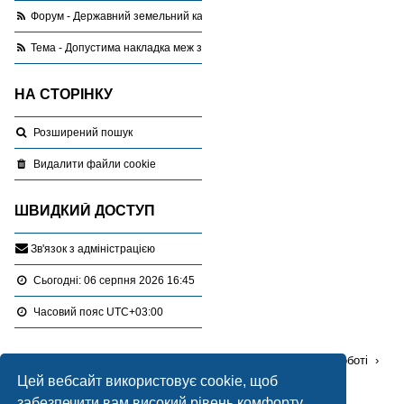
Форум - Державний земельний кадастр
Тема - Допустима накладка меж земельних ділянок
НА СТОРІНКУ
Розширений пошук
Видалити файли cookie
ШВИДКИЙ ДОСТУП
З
в
'
я
з
о
к
з
а
д
м
і
н
і
с
т
р
а
ц
і
є
ю
Сьогодні: 06 серпня 2026 16:45
Часовий пояс
UTC+03:00
Перейти :
Портал
Форуми
Проблемні питання в роботі
Цей вебсайт використовує cookie, щоб
Державний земельний кадастр
забезпечити вам високий рівень комфорту