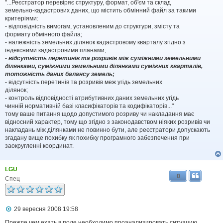
д
"...Реєстратор перевіряє структуру, формат, об'єм та склад
о
земельно-кадастрових даних, що містить обмінний файл за такими
м
критеріями:
л
- відповідність вимогам, установленим до структури, змісту та
е
формату обмінного файла;
н
н
- належність земельних ділянок кадастровому кварталу згідно з
я
індексними кадастровими планами;
-
відсутність перетинів та розривів між суміжними земельними
ділянками, суміжними земельними ділянками суміжних кварталів,
тотожність даних балансу земель;
- відсутність перетинів та розривів меж угідь земельних
ділянок;
- контроль відповідності атрибутивних даних земельних угідь
чинній нормативній базі класифікаторів та кодифікаторів..."
тому ваше питання щодо допустимого розриву чи накладання має
відносний характер, тому що згідно з законодавством ніяких розривів чи
накладань між ділянками не повинно бути, але реєстратори допускають
згадану вище похибку як похибку програмного забезпечення при
заокругленні координат.
LGU
0
Спец
П
29 вересня 2008 19:58
о
в
Прежде чем ехать в поле необходимо проанализировать ситуацию.