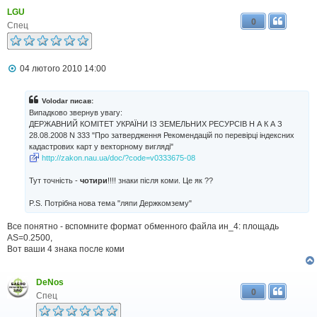
LGU
0
Спец
П
04 лютого 2010 14:00
о
в
і
Volodar писав:
д
Випадково звернув увагу:
о
ДЕРЖАВНИЙ КОМІТЕТ УКРАЇНИ ІЗ ЗЕМЕЛЬНИХ РЕСУРСІВ Н А К А З
м
28.08.2008 N 333 "Про затвердження Рекомендацій по перевірці індексних
л
кадастрових карт у векторному вигляді"
е
н
http://zakon.nau.ua/doc/?code=v0333675-08
н
я
Тут точність -
чотири
!!!! знаки після коми. Це як ??
P.S. Потрібна нова тема "ляпи Держкомзему"
Все понятно - вспомните формат обменного файла ин_4: площадь
AS=0.2500,
Вот ваши 4 знака после коми
DeNos
0
Спец