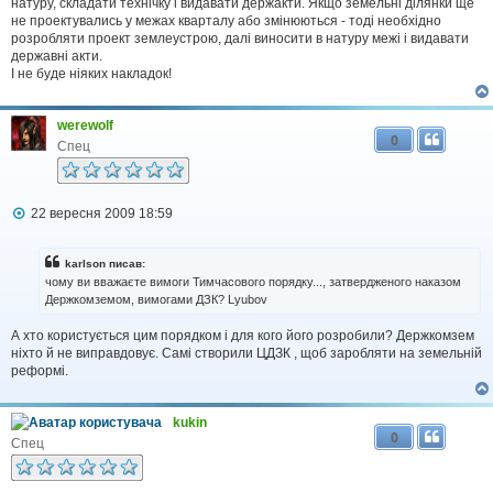
натуру, складати технічку і видавати держакти. Якщо земельні ділянки ще
не проектувались у межах кварталу або змінюються - тоді необхідно
розробляти проект землеустрою, далі виносити в натуру межі і видавати
державні акти.
І не буде ніяких накладок!
werewolf
0
Спец
П
22 вересня 2009 18:59
о
в
і
karlson писав:
д
чому ви вважаєте вимоги Тимчасового порядку..., затвердженого наказом
о
Держкомземом, вимогами ДЗК? Lyubov
м
л
А хто користується цим порядком і для кого його розробили? Держкомзем
е
н
ніхто й не виправдовує. Самі створили ЦДЗК , щоб заробляти на земельній
н
реформі.
я
kukin
0
Спец