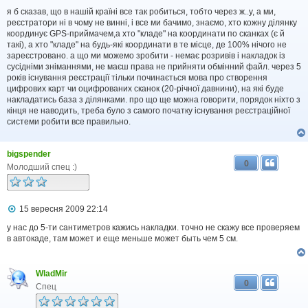
о
в
я б сказав, що в нашій країні все так робиться, тобто через ж..у, а ми,
і
реєстратори ні в чому не винні, і все ми бачимо, знаємо, хто кожну ділянку
д
координує GPS-приймачем,а хто "кладе" на координати по сканках (є й
о
такі), а хто "кладе" на будь-які координати в те місце, де 100% нічого не
м
зареєстровано. а що ми можемо зробити - немає розривів і накладок із
л
сусідніми зніманнями, не маєш права не прийняти обмінний файл. через 5
е
років існування реєстрації тільки починається мова про створення
н
н
цифрових карт чи оцифрованих сканок (20-річної давнини), на які буде
я
накладатись база з ділянками. про що ще можна говорити, порядок ніхто з
кінця не наводить, треба було з самого початку існування реєстраційної
системи робити все правильно.
bigspender
0
Молодший спец :)
П
15 вересня 2009 22:14
о
в
у нас до 5-ти сантиметров кажись накладки. точно не скажу все проверяем
і
в автокаде, там может и еще меньше может быть чем 5 см.
д
о
м
WladMir
л
0
е
Спец
н
н