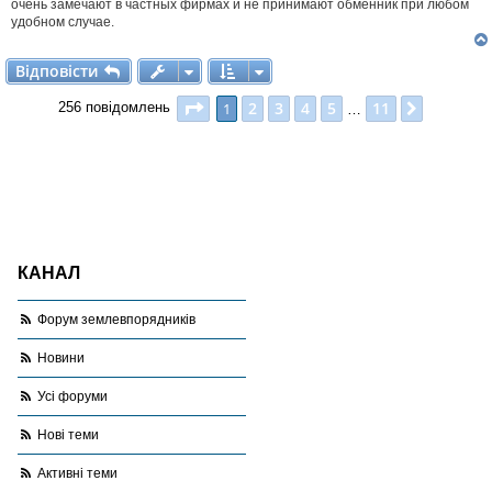
очень замечают в частных фирмах и не принимают обменник при любом
л
удобном случае.
е
н
н
Відповісти
В
і
д
п
о
в
і
с
т
и
я
Сторінка
1
з
11
2
3
4
5
11
1
Далі
256 повідомлень
…
КАНАЛ
Форум землевпорядників
Новини
Усі форуми
Нові теми
Активні теми