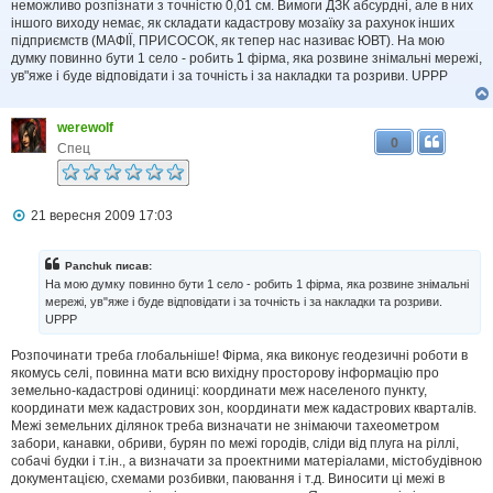
неможливо розпізнати з точністю 0,01 см. Вимоги ДЗК абсурдні, але в них
іншого виходу немає, як складати кадастрову мозаїку за рахунок інших
підприємств (МАФІЇ, ПРИСОСОК, як тепер нас називає ЮВТ). На мою
думку повинно бути 1 село - робить 1 фірма, яка розвине знімальні мережі,
ув"яже і буде відповідати і за точність і за накладки та розриви. UPPP
werewolf
0
Спец
П
21 вересня 2009 17:03
о
в
і
Panchuk писав:
д
На мою думку повинно бути 1 село - робить 1 фірма, яка розвине знімальні
о
мережі, ув"яже і буде відповідати і за точність і за накладки та розриви.
м
UPPP
л
е
н
Розпочинати треба глобальніше! Фірма, яка виконує геодезичні роботи в
н
якомусь селі, повинна мати всю вихідну просторову інформацію про
я
земельно-кадастрові одиниці: координати меж населеного пункту,
координати меж кадастрових зон, координати меж кадастрових кварталів.
Межі земельних ділянок треба визначати не знімаючи тахеометром
забори, канавки, обриви, бурян по межі городів, сліди від плуга на ріллі,
собачі будки і т.ін., а визначати за проектними матеріалами, містобудівною
документацією, схемами розбивки, паювання і т.д. Виносити ці межі в