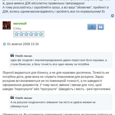
ж, дана вимога ДЗК абсолютно правильна і виправдана!
А тому розслабтесь і заробляйте гроші, а всі ваші "зйомочки", прийняті в
ДЗК, колись одним махом відмінять і зроблять все по-нормальному! 8)
werewolf
0
Спец
П
01 жовтня 2008 15:34
о
в
і
Vitalik писав:
д
один фіг геодезія і землевпорядкування давно перестали бути науками, а
о
стали бізнесом, а бачу точність все одно нікому не потрібна
м
л
Ліцензії видаються для бізнесу, а не для наукових досягнень. Точність не
е
н
потрібна доти, доки вона не служить показником для розцінок. Зараз
н
розцінки встановлюються не по інженерній точності, а по швидкості
я
оформлення документів. У тому числі, вміння і звязки для того, щоб
швидко "пересунути" або "просунути". Швидкість і якість - речі протилежні.
Vitalik писав:
А на рахунок геодезичного знімання так ніхто ж однією межею не
обмежується
Обмежується. Ви отримуєте замовлення і проводите геодезичні роботи на