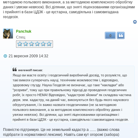
методикою польового виконання, а за методикою комплексного обробітку
даних і увязки невязок). Всі ділянки, що зняті ліцензованими організаціями
і прийняті в бази ЦДЗК - це кустарна, самодіяльна і самовигадана
геодезія.
Panchuk
0
Спец
П
21 вересня 2009 14:32
о
в
і
werewolf писав:
д
Якщо ви маєте освіту і геодезичний виробничий досвід, то розумієте, що
о
такі вимоги суперечать науці, технічним можливостям і, відповідно,
м
здоровому глузду. Наука Геодезія не визначає, що таке "накладки" або
л
"розриви", тому що при правильному підході до проведення геодезичних
е
н
робіт, їх просто НЕМА! Відповідно, "кадастрові зйомки" як складова частина
н
держ. зем. кадастру, на даний час, виконуються без будь-якого наукового
я
обгрунтування, і їх важко назвати геодезичними (не за методикою
польового виконання, а за методикою комплексного обробітку даних і
увязки невязок). Всі ділянки, що зняті ліцензованими організаціями і
прийняті в бази ЦДЗК - це кустарна, самодіяльна і самовигадана геодезія.
Повністю підтримую. Це не земельний кадастр а ....... (важко слова
підібрати із нормативної лексики). Навіть сам кут огорожі (забора)