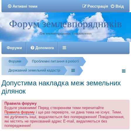
Активні теми
Р
е
є
с
т
р
а
ц
і
я
Вхід
Форум землевпорядників
Реєстрація
Для землевпорядників, і зацікавлених
Форуми
Допомога
Форуми
Проблемні питання в роботі
Державний земельний кадастр
Допустима накладка меж земельних
ділянок
Правила форуму
Будьте уважними! Перед створенням теми перечитайте
Правила форуму
і ще раз перевірте, чи дана тема не існує. Теми,
які дублюють інші, видаляються без попередження! Повідомлення,
які містять не прихований адрес E-mail, видаляються без
попередження!