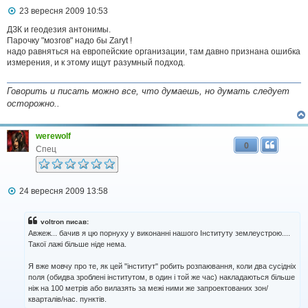
П
23 вересня 2009 10:53
о
в
ДЗК и геодезия антонимы.
і
Парочку "мозгов" надо бы Zaryt !
д
надо равняться на европейские организации, там давно признана ошибка
о
измерения, и к этому ищут разумный подход.
м
л
е
Говорить и писать можно все, что думаешь, но думать следует
н
осторожно..
н
я
werewolf
0
Спец
П
24 вересня 2009 13:58
о
в
і
voltron писав:
д
Авжеж... бачив я цю порнуху у виконанні нашого Інституту землеустрою....
о
Такої лажі більше ніде нема.
м
л
Я вже мовчу про те, як цей "інститут" робить розпаювання, коли два сусідніх
е
н
поля (обидва зроблені інститутом, в один і той же час) накладаються більше
н
ніж на 100 метрів або вилазять за межі ними же запроектованих зон/
я
кварталів/нас. пунктів.