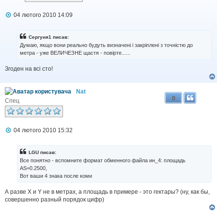
П
04 лютого 2010 14:09
о
в
і
Сергуня1 писав:
д
Думаю, якщо вони реально будуть визначені і закріплені з точністю до
о
метра - уже ВЕЛИЧЕЗНЕ щастя - повірте......
м
л
Згоден на всі сто!
е
н
н
я
Nat
0
Спец
П
04 лютого 2010 15:32
о
в
і
LGU писав:
д
Все понятно - вспомните формат обменного файла ин_4: площадь
о
AS=0.2500,
м
Вот ваши 4 знака после коми
л
е
н
А разве Х и Y не в метрах, а площадь в примере - это гектары? (ну, как бы,
н
совершенно разный порядок цифр)
я