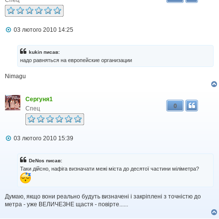
Спец
н
н
я
П
03 лютого 2010 14:25
о
в
і
kukin писав:
д
надо равняться на европейские организации
о
м
Nimagu
л
е
н
н
Сергуня1
я
0
Спец
П
03 лютого 2010 15:39
о
в
і
DeNos писав:
д
Таки дійсно, нафіга визначати межі міста до десятої частини міліметра?
о
м
л
е
Думаю, якщо вони реально будуть визначені і закріплені з точністю до
н
метра - уже ВЕЛИЧЕЗНЕ щастя - повірте......
н
я