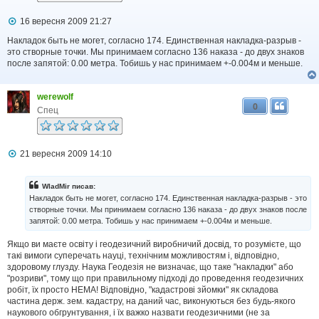
я
П
16 вересня 2009 21:27
о
в
Накладок быть не могет, согласно 174. Единственная накладка-разрыв -
і
это створные точки. Мы принимаем согласно 136 наказа - до двух знаков
д
после запятой: 0.00 метра. Тобишь у нас принимаем +-0.004м и меньше.
о
м
л
werewolf
е
0
н
Спец
н
я
П
21 вересня 2009 14:10
о
в
і
WladMir писав:
д
Накладок быть не могет, согласно 174. Единственная накладка-разрыв - это
о
створные точки. Мы принимаем согласно 136 наказа - до двух знаков после
м
запятой: 0.00 метра. Тобишь у нас принимаем +-0.004м и меньше.
л
е
н
Якщо ви маєте освіту і геодезичний виробничий досвід, то розумієте, що
н
такі вимоги суперечать науці, технічним можливостям і, відповідно,
я
здоровому глузду. Наука Геодезія не визначає, що таке "накладки" або
"розриви", тому що при правильному підході до проведення геодезичних
робіт, їх просто НЕМА! Відповідно, "кадастрові зйомки" як складова
частина держ. зем. кадастру, на даний час, виконуються без будь-якого
наукового обгрунтування, і їх важко назвати геодезичними (не за