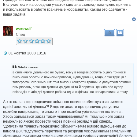
і
В случае, если на соседний участок сделана съемка,- вам нужно принять
д
и использовать в работе граничные координаты. Как вы это сделаете -
о
ваша задача.
м
л
е
werewolf
н
0
н
Спец
я
П
01 жовтня 2008 13:16
о
в
і
Vitalik писав:
д
в світі нічого ідеального не буває, тому в геодезії роблять оцінку точності
о
виконаної роботи, є похибки приборів, індивідуальні, тощо, є "інструкція з
м
топографічного знімання" там вказані конкретні гранично допустимі похибки
л
вимірювань, а так що ділянка до ділянкі та й впритик- це хіба або супер
е
н
співпадіння або дві ділянки робила одна ж фірма і не напартачила на тому..
н
я
А хто сказав, що геодезичне знімання повинне обмежуватись межею
однієї земельної ділянки?! Якщо ви знаєте про гранично допустимі
похибки вимірювань, то знаєте і про похибки урівнювання полігонів...
Хтось займається зараз таким урівнюванням? Ні, тому що його зараз
неможливо якісно провести через повний безлад у цій сфері!..
"Допустима точність геодезичної зйомки" немає ніякого відношення до
вимоги ДЗК "відсутність перетинів та розривів між суміжними земельними
ділянками, суміжними земельними ділянками суміжних кварталів"! До того