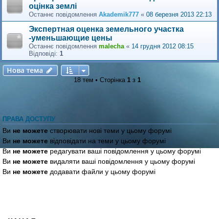
оцінка землі
Останнє повідомлення
Akademik777
«
08 березня 2013 22:13
Экспертная оценка земельного участка
-уменьшающие цены
Останнє повідомлення
malecha
«
14 грудня 2012 08:15
Відповіді:
1
Нова тема
Н
о
в
а
т
е
м
а
18 тем • Сторінка
1
з
1
ПРАВА ДОСТУПУ
Ви
не можете
створювати нові теми у цьому форумі
Ви
не можете
відповідати на теми у цьому форумі
Ви
не можете
редагувати ваші повідомлення у цьому форумі
Ви
не можете
видаляти ваші повідомлення у цьому форумі
Ви
не можете
додавати файли у цьому форумі