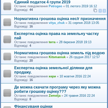
Єдиний податок 4 групи 2019
Останнє повідомлення
Petrogeo
«
01 лютого 2019 16:12
Відповіді:
44
1
2
Нормативна грошова оцінка нес/г призначення
Останнє повідомлення
vitya_zhuk
«
31 серпня 2018 13:05
Відповіді:
16
Експертна оцінка права на земельну частку
пай
Останнє повідомлення
terra
«
28 березня 2018 19:13
Відповіді:
4
Нормативна грошова оцінка земель під водою
Останнє повідомлення
Kitsmaniuk
«
26 грудня 2017 12:57
Відповіді:
20
Експертна оцінка земельної ділянки для
продажу.
Останнє повідомлення
кери
«
10 жовтня 2016 22:24
Відповіді:
16
Де можна скачати програму через яку можна
робити грошову оцінку???
Останнє повідомлення
Zemelja
«
24 травня 2016 22:24
Відповіді:
8
Фінансуваня оцінки