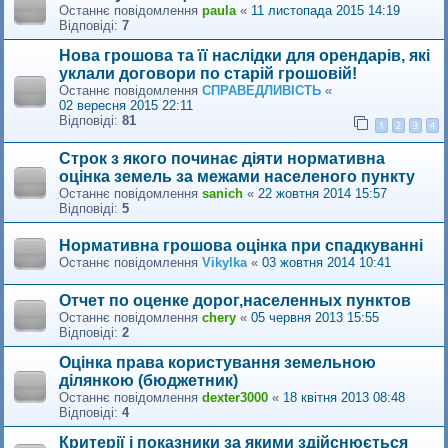
Останнє повідомлення
paula
«
11 листопада 2015 14:19
Відповіді:
7
Нова грошова та її наслідки для орендарів, які
уклали договори по старій грошовій!
Останнє повідомлення
СПРАВЕДЛИВІСТЬ
«
02 вересня 2015 22:11
Відповіді:
81
1
2
3
4
Строк з якого починає діяти нормативна
оцінка земель за межами населеного пункту
Останнє повідомлення
sanich
«
22 жовтня 2014 15:57
Відповіді:
5
Нормативна грошова оцінка при спадкуванні
Останнє повідомлення
Vikylka
«
03 жовтня 2014 10:41
Отчет по оценке дорог,населенных пунктов
Останнє повідомлення
chery
«
05 червня 2013 15:55
Відповіді:
2
Оцінка права користування земельною
ділянкою (бюджетник)
Останнє повідомлення
dexter3000
«
18 квітня 2013 08:48
Відповіді:
4
Критерії і показники за якими здійснюється