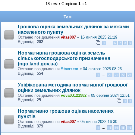
18 тем • Сторінка
1
з
1
Тем
Грошова оцінка земельних ділянок за межами
населеного пункту
Останнє повідомлення
vitas007
«
16 липня 2025 21:19
Відповіді:
202
1
6
7
8
9
…
Нормативна грошова оцінка земель
сільськогосподарського призначення
(ngo.land.gov.ua)
Останнє повідомлення
Stavrzem
«
04 лютого 2025 08:26
Відповіді:
554
1
20
21
22
23
…
Уніфікована методика нормативної грошової
оцінки земельних ділянок
Останнє повідомлення
vova03121982
«
05 серпня 2024 12:51
Відповіді:
25
1
2
Нормативно грошова оцінка населених
пунктів
Останнє повідомлення
vitas007
«
05 липня 2022 16:30
Відповіді:
379
1
13
14
15
16
…