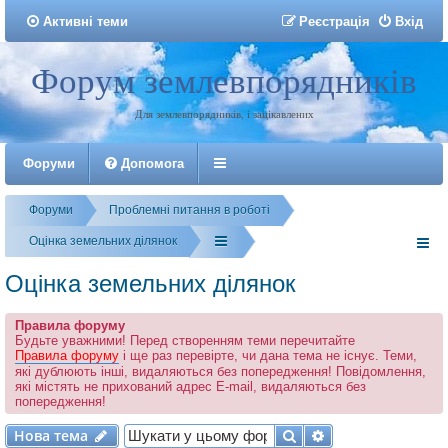
Активні теми
Р
е
є
с
т
р
а
ц
і
я
Вхід
Форум землевпорядників
Реєстрація
Для землевпорядників, і зацікавлених
Форуми
Допомога
Форуми
Проблемні питання в роботі
Оцінка земельних ділянок
Оцінка земельних ділянок
Правила форуму
Будьте уважними! Перед створенням теми перечитайте
Правила форуму
і ще раз перевірте, чи дана тема не існує. Теми,
які дублюють інші, видаляються без попередження! Повідомлення,
які містять не прихований адрес E-mail, видаляються без
попередження!
Нова тема
Пошук
Розширений по
Н
о
в
а
т
е
м
а