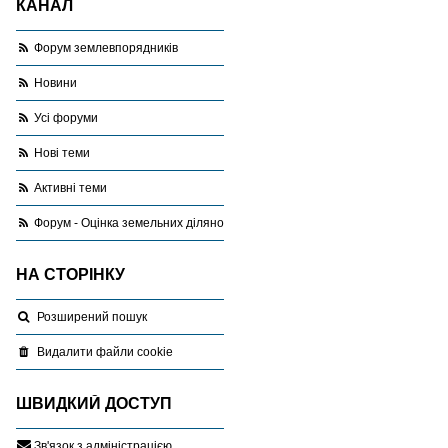
КАНАЛ
Форум землевпорядників
Новини
Усі форуми
Нові теми
Активні теми
Форум - Оцінка земельних ділянок
НА СТОРІНКУ
Розширений пошук
Видалити файли cookie
ШВИДКИЙ ДОСТУП
З
в
'
я
з
о
к
з
а
д
м
і
н
і
с
т
р
а
ц
і
є
ю