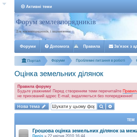
Активні теми
Форум землевпорядників
Реєстрація
Для землевпорядників, і зацікавлених
Форуми
Допомога
Правила
З
в
'
я
з
о
к
з
а
Форуми
Проблемні питання в роботі
Портал
Оцінка земельних ділянок
Правила форуму
Будьте уважними! Перед створенням теми перечитайте
Правил
не прихований адрес E-mail, видаляються без попередження!
Нова тема
Пошук
Розширени
Н
о
в
а
т
е
м
а
ТЕМ
Грошова оцінка земельних ділянок за меж
Denis
»
22 квітня 2010 16:44