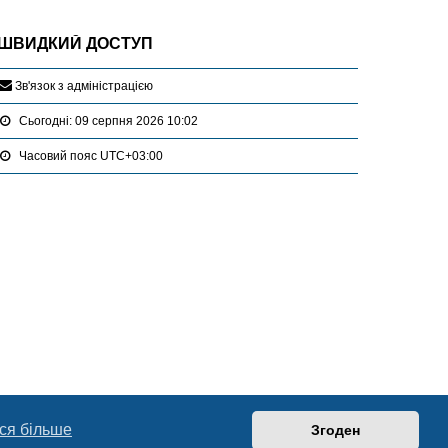
ШВИДКИЙ ДОСТУП
З
в
'
я
з
о
к
з
а
д
м
і
н
і
с
т
р
а
ц
і
є
ю
Сьогодні: 09 серпня 2026 10:02
Часовий пояс
UTC+03:00
ся більше
Згоден