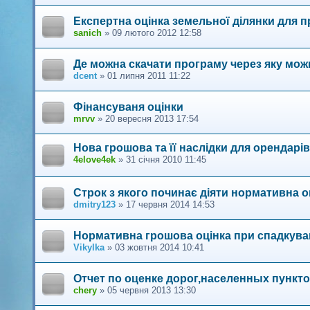
Експертна оцінка земельної ділянки для п
sanich
»
09 лютого 2012 12:58
Де можна скачати програму через яку мож
dcent
»
01 липня 2011 11:22
Фінансуваня оцінки
mrvv
»
20 вересня 2013 17:54
Нова грошова та її наслідки для орендарів
4elove4ek
»
31 січня 2010 11:45
Строк з якого починає діяти нормативна 
dmitry123
»
17 червня 2014 14:53
Нормативна грошова оцінка при спадкува
Vikylka
»
03 жовтня 2014 10:41
Отчет по оценке дорог,населенных пункт
chery
»
05 червня 2013 13:30