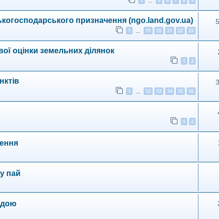
1
5
6
7
8
9
…
когосподарського призначення (ngo.land.gov.ua)
1
19
20
21
22
23
…
ої оцінки земельних ділянок
1
2
нктів
1
12
13
14
15
16
…
1
2
чення
у пай
одою