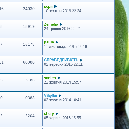
кери
16
24030
10 жовтня 2016 22:24
Zemelja
8
18919
24 травня 2016 22:24
paula
7
15178
11 листопада 2015 14:19
СПРАВЕДЛИВІСТЬ
81
68980
02 вересня 2015 22:11
sanich
5
13786
22 жовтня 2014 15:57
Vikylka
0
10383
03 жовтня 2014 10:41
chery
2
12204
05 червня 2013 15:55