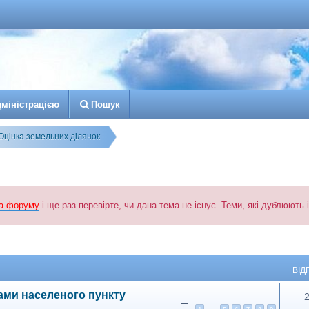
д
м
і
н
і
с
т
р
а
ц
і
є
ю
Пошук
Оцінка земельних ділянок
а форуму
і ще раз перевірте, чи дана тема не існує. Теми, які дублюють
й пошук
ВІД
ами населеного пункту