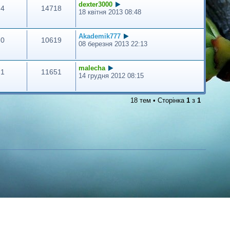
dexter3000
4
14718
18 квітня 2013 08:48
Akademik777
0
10619
08 березня 2013 22:13
malecha
1
11651
14 грудня 2012 08:15
18 тем • Сторінка
1
з
1