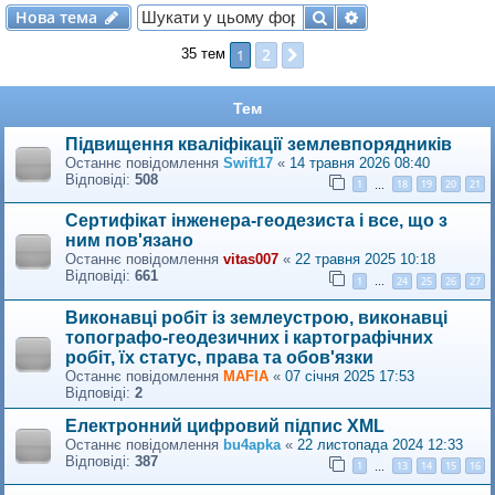
Нова тема
Пошук
Розширений по
Н
о
в
а
т
е
м
а
2
1
Далі
35 тем
Тем
Підвищення кваліфікації землевпорядників
Останнє повідомлення
Swift17
«
14 травня 2026 08:40
Відповіді:
508
1
18
19
20
21
…
Сертифікат інженера-геодезиста і все, що з
ним пов'язано
Останнє повідомлення
vitas007
«
22 травня 2025 10:18
Відповіді:
661
1
24
25
26
27
…
Виконавці робіт із землеустрою, виконавці
топографо-геодезичних і картографічних
робіт, їх статус, права та обов'язки
Останнє повідомлення
MAFIA
«
07 січня 2025 17:53
Відповіді:
2
Електронний цифровий підпис XML
Останнє повідомлення
bu4apka
«
22 листопада 2024 12:33
Відповіді:
387
1
13
14
15
16
…