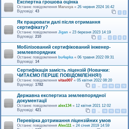
Експертна грошова оцінка
Останнє повідомлення
Marusya
«
26 червня 2024 16:42
Відповіді:
43
1
2
Як працювати далі після отримання
сертифікату?
Останнє повідомлення
Jigan
«
23 березня 2023 14:19
Відповіді:
210
1
6
7
8
9
…
Мобілізований сертифікований інженер-
землевпорядник
Останнє повідомлення
bu4apka
«
06 травня 2022 09:31
Відповіді:
14
Сертифікація замість ліцензій (Новачки:
ЧИТАЄМО ПЕРШЕ ПОВІДОМЛЕННЯ!)
Останнє повідомлення
vitas007
«
05 квітня 2022 08:20
Відповіді:
1782
1
69
70
71
72
…
Державна експертиза землевпорядної
документації
Останнє повідомлення
alex134
«
12 квітня 2021 12:02
Відповіді:
421
1
14
15
16
17
…
Перевiрка дотримання лiцензiйних умов
Останнє повідомлення
Alex111
«
24 січня 2019 14:59