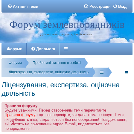
Активні теми
Р
е
є
с
т
р
а
ц
і
я
Вхід
Форум землевпорядників
Реєстрація
Для землевпорядників, і зацікавлених
Форуми
Допомога
Форуми
Проблемні питання в роботі
Ліцензування, експертиза, оціночна діяльність
Ліцензування, експертиза, оціночна
діяльність
Правила форуму
Будьте уважними! Перед створенням теми перечитайте
Правила форуму
і ще раз перевірте, чи дана тема не існує. Теми,
які дублюють інші, видаляються без попередження! Повідомлення,
які містять не прихований адрес E-mail, видаляються без
попередження!