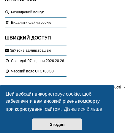
Розширений пошук
Видалити файли cookie
ШВИДКИЙ ДОСТУП
З
в
'
я
з
о
к
з
а
д
м
і
н
і
с
т
р
а
ц
і
є
ю
Сьогодні: 07 серпня 2026 20:26
Часовий пояс
UTC+03:00
Перейти :
Портал
Форуми
Проблемні питання в роботі
Цей вебсайт використовує cookie, щоб
Ліцензування, експертиза, оціночна діяльність
забезпечити вам високий рівень комфорту
при користуванні сайтом.
Дізнатися більше
Працює на
phpBB
® Forum Software © phpBB Limited
Український переклад © 2005-2020
Українська підтримка phpBB
Згоден
Style Blue created by
LONER
Конфіденційність
|
Умови