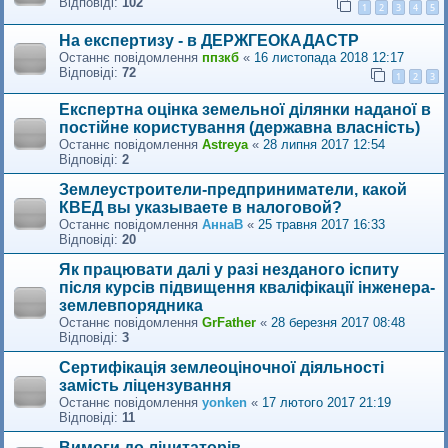
Відповіді:
102
1
2
3
4
5
На експертизу - в ДЕРЖГЕОКАДАСТР
Останнє повідомлення
ппзкб
«
16 листопада 2018 12:17
Відповіді:
72
1
2
3
Експертна оцінка земельної ділянки наданої в
постійне користування (державна власність)
Останнє повідомлення
Astreya
«
28 липня 2017 12:54
Відповіді:
2
Землеустроители-предприниматели, какой
КВЕД вы указываете в налоговой?
Останнє повідомлення
АннаВ
«
25 травня 2017 16:33
Відповіді:
20
Як працювати далі у разі незданого іспиту
після курсів підвищення кваліфікації інженера-
землевпорядника
Останнє повідомлення
GrFather
«
28 березня 2017 08:48
Відповіді:
3
Сертифікація землеоціночної діяльності
замість ліцензування
Останнє повідомлення
yonken
«
17 лютого 2017 21:19
Відповіді:
11
Вимоги до ліцитаторів