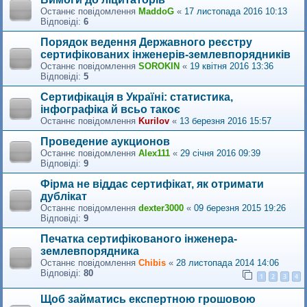
Останнє повідомлення
MaddoG
«
17 листопада 2016 10:13
Відповіді:
6
Порядок ведення Державного реєстру
сертифікованих інженерів-землевпорядників
Останнє повідомлення
SOROKIN
«
19 квітня 2016 13:36
Відповіді:
5
Сертифікація в Україні: статистика,
інфографіка й всьо такоє
Останнє повідомлення
Kurilov
«
13 березня 2016 15:57
Проведение аукционов
Останнє повідомлення
Alex111
«
29 січня 2016 09:39
Відповіді:
9
Фірма не віддає сертифікат, як отримати
дублікат
Останнє повідомлення
dexter3000
«
09 березня 2015 19:26
Відповіді:
9
Печатка сертифікованого інженера-
землевпорядника
Останнє повідомлення
Сhibis
«
28 листопада 2014 14:06
Відповіді:
80
1
2
3
4
Щоб займатись експертною грошовою