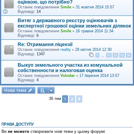
оцінкою, що потрібно?
Останнє повідомлення
Smile
«
31 жовтня 2014 15:57
Відповіді:
14
Витяг з державного реєстру оцінювачів з
експертної грошової оцінки земельних ділянок
Останнє повідомлення
Smile
«
16 травня 2014 11:34
Відповіді:
6
Re: Отримання ліцензії
Останнє повідомлення
realty
«
28 квітня 2014 12:30
Відповіді:
1347
1
51
52
53
54
…
Выкуп земельного участка из комунальной
собственности и налоговая оценка
Останнє повідомлення
Volodar
«
17 березня 2014 13:57
Відповіді:
4
Нова тема
Н
о
в
а
т
е
м
а
2
1
Далі
35 тем
ПРАВА ДОСТУПУ
Ви
не можете
створювати нові теми у цьому форумі