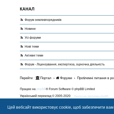
КАНАЛ
Форум землевпорядників
Новини
Усі форуми
Нові теми
Активні теми
Форум - Ліцензування, експертиза, оціночна діяльність
Перейти :
Портал
Форуми
Проблемні питання в ро
Працює на
phpBB
® Forum Software © phpBB Limited
Український переклад © 2005-2020
Українська підтримка phpBB
Style Blue created by
LONER
Цей вебсайт використовує cookie, щоб забезпечити вам
Конфіденційність
|
Умови