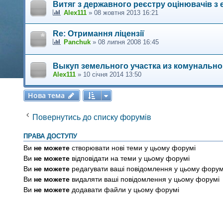
Витяг з державного реєстру оцінювачів з 
Alex111
»
08 жовтня 2013 16:21
Re: Отримання ліцензії
Panchuk
»
08 липня 2008 16:45
Выкуп земельного участка из комунально
Alex111
»
10 січня 2014 13:50
Нова тема
Н
о
в
а
т
е
м
а
Повернутись до списку форумів
ПРАВА ДОСТУПУ
Ви
не можете
створювати нові теми у цьому форумі
Ви
не можете
відповідати на теми у цьому форумі
Ви
не можете
редагувати ваші повідомлення у цьому форум
Ви
не можете
видаляти ваші повідомлення у цьому форумі
Ви
не можете
додавати файли у цьому форумі