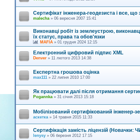
Сертифікат інженера-геодезиста і все, що 
malecha
»
06 вересня 2007 15:41
Виконавці робіт із землеустрою, виконавц
їх статус, права та обов'язки
MAFIA
»
01 грудня 2024 12:15
Електронний цифровий підпис XML
Denver
»
11 лютого 2013 14:38
Експертна грошова оцінка
max111
»
22 липня 2010 17:00
Як працювати далі після отримання серти
Pogannka
»
31 січня 2013 15:18
Мобілізований сертифікований інженер-
аскетка
»
14 травня 2015 11:33
Сертифікація замість ліцензій (Новачк
lenysy
»
06 березня 2012 17:15