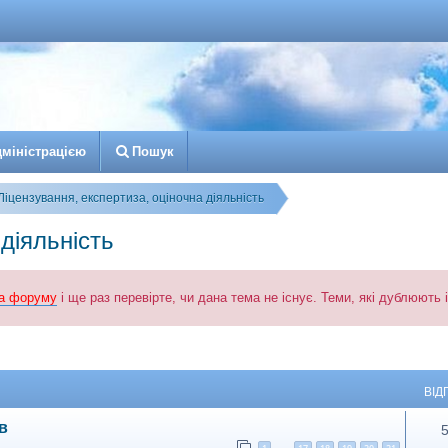
д
м
і
н
і
с
т
р
а
ц
і
є
ю
Пошук
Ліцензування, експертиза, оціночна діяльність
діяльність
а форуму
і ще раз перевірте, чи дана тема не існує. Теми, які дублюють
й пошук
ВІД
в