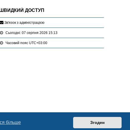
ШВИДКИЙ ДОСТУП
З
в
'
я
з
о
к
з
а
д
м
і
н
і
с
т
р
а
ц
і
є
ю
Сьогодні: 07 серпня 2026 15:13
Часовий пояс
UTC+03:00
ся більше
Згоден