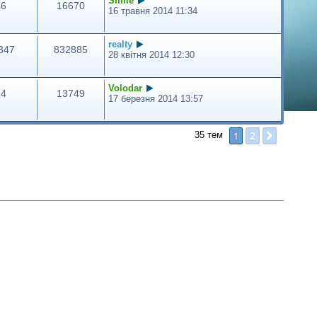
Smile
6
16670
16 травня 2014 11:34
realty
347
832885
28 квітня 2014 12:30
Volodar
4
13749
17 березня 2014 13:57
2
1
Далі
35 тем