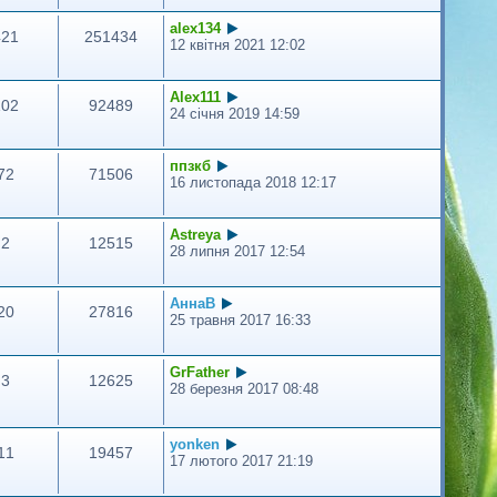
alex134
421
251434
12 квітня 2021 12:02
Alex111
102
92489
24 січня 2019 14:59
ппзкб
72
71506
16 листопада 2018 12:17
Astreya
2
12515
28 липня 2017 12:54
АннаВ
20
27816
25 травня 2017 16:33
GrFather
3
12625
28 березня 2017 08:48
yonken
11
19457
17 лютого 2017 21:19