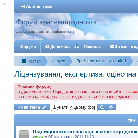
Активні теми
Форум землевпорядників
Реєстрація
Для землевпорядників, і зацікавлених
Форуми
Допомога
Правила
З
в
'
я
з
о
к
з
а
Форуми
Проблемні питання в роботі
Портал
Ліцензування, експертиза, оціночна 
Правила форуму
Будьте уважними! Перед створенням теми перечитайте
Правил
не прихований адрес E-mail, видаляються без попередження!
Нова тема
Пошук
Розширени
Н
о
в
а
т
е
м
а
ТЕМ
Підвищення кваліфікації землевпорядникі
vovaz
»
07 листопада 2011 11:20