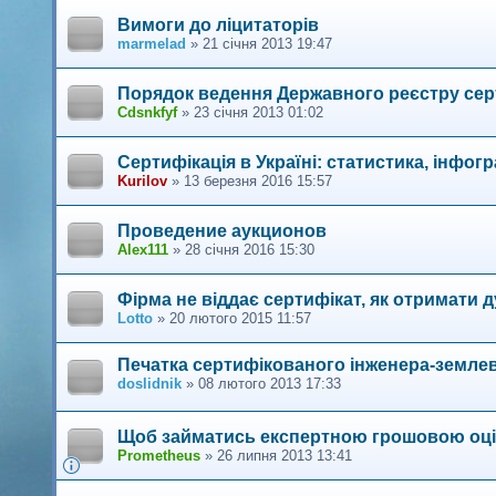
Вимоги до ліцитаторів
marmelad
»
21 січня 2013 19:47
Порядок ведення Державного реєстру сер
Cdsnkfyf
»
23 січня 2013 01:02
Сертифікація в Україні: статистика, інфог
Kurilov
»
13 березня 2016 15:57
Проведение аукционов
Alex111
»
28 січня 2016 15:30
Фірма не віддає сертифікат, як отримати д
Lotto
»
20 лютого 2015 11:57
Печатка сертифікованого інженера-земле
doslidnik
»
08 лютого 2013 17:33
Щоб займатись експертною грошовою оці
Prometheus
»
26 липня 2013 13:41