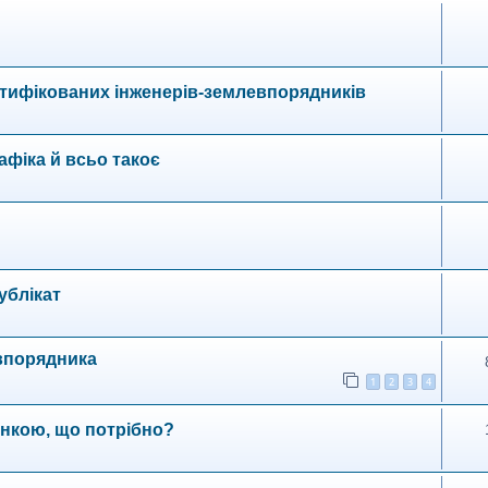
тифікованих інженерів-землевпорядників
рафіка й всьо такоє
ублікат
впорядника
1
2
3
4
нкою, що потрібно?