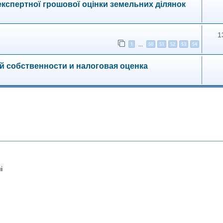
експертної грошової оцінки земельних ділянок
1
1
50
51
52
53
54
…
й собственности и налоговая оценка
і