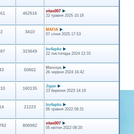
vitas007
661
462516
22 травня 2025 10:18
MAFIA
2
3410
07 січня 2025 17:53
bu4apka
387
323649
22 листопада 2024 12:33
Marusya
43
50662
26 червня 2024 16:42
Jigan
210
160135
23 березня 2023 14:19
bu4apka
14
21223
06 травня 2022 09:31
vitas007
782
808982
05 квітня 2022 08:20