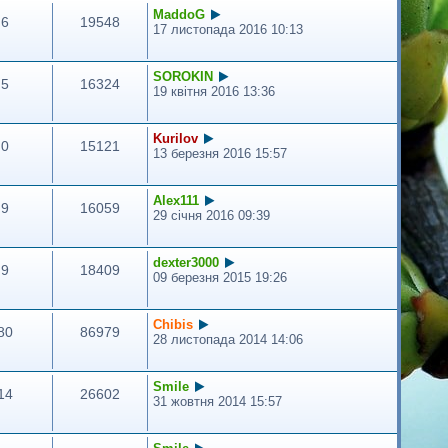
MaddoG
6
19548
17 листопада 2016 10:13
SOROKIN
5
16324
19 квітня 2016 13:36
Kurilov
0
15121
13 березня 2016 15:57
Alex111
9
16059
29 січня 2016 09:39
dexter3000
9
18409
09 березня 2015 19:26
Сhibis
80
86979
28 листопада 2014 14:06
Smile
14
26602
31 жовтня 2014 15:57