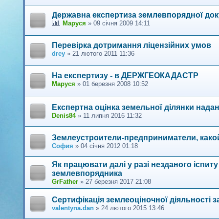
Державна експертиза землевпорядної док
Маруся
»
09 січня 2009 14:11
Перевiрка дотримання лiцензiйних умов
drey
»
21 лютого 2011 11:36
На експертизу - в ДЕРЖГЕОКАДАСТР
Маруся
»
01 березня 2008 10:52
Експертна оцінка земельної ділянки надан
Denis84
»
11 липня 2016 11:32
Землеустроители-предприниматели, како
София
»
04 січня 2012 01:18
Як працювати далі у разі незданого іспиту
землевпорядника
GrFather
»
27 березня 2017 21:08
Сертифікація землеоціночної діяльності з
valentyna.dan
»
24 лютого 2015 13:46