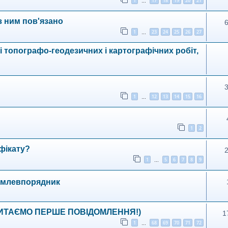
1
17
18
19
20
21
…
з ним пов'язано
1
23
24
25
26
27
…
і топографо-геодезичних і картографічних робіт,
1
12
13
14
15
16
…
1
2
фікату?
1
5
6
7
8
9
…
землевпорядник
и: ЧИТАЄМО ПЕРШЕ ПОВІДОМЛЕННЯ!)
1
1
68
69
70
71
72
…