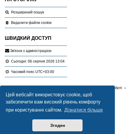
Розширений пошук
Видалити файли cookie
ШВИДКИЙ ДОСТУП
З
в
'
я
з
о
к
з
а
д
м
і
н
і
с
т
р
а
ц
і
є
ю
Сьогодні: 06 серпня 2026 13:04
Часовий пояс
UTC+03:00
Перейти :
Портал
Форуми
Проблемні питання в роботі
Цей вебсайт використовує cookie, щоб
Ліцензування, експертиза, оціночна діяльність
забезпечити вам високий рівень комфорту
при користуванні сайтом.
Дізнатися більше
Працює на
phpBB
® Forum Software © phpBB Limited
Український переклад © 2005-2020
Українська підтримка phpBB
Згоден
Style Blue created by
LONER
Конфіденційність
|
Умови