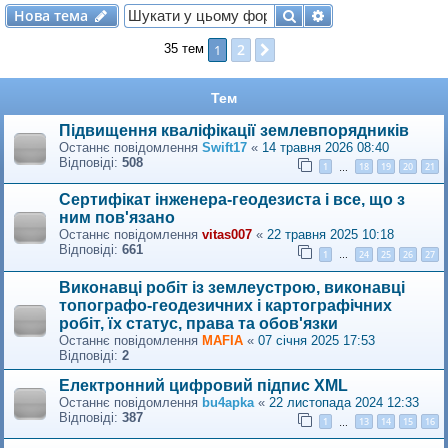
Нова тема
Пошук
Розширений по
Н
о
в
а
т
е
м
а
2
1
Далі
35 тем
Тем
Підвищення кваліфікації землевпорядників
Останнє повідомлення
Swift17
«
14 травня 2026 08:40
Відповіді:
508
1
18
19
20
21
…
Сертифікат інженера-геодезиста і все, що з
ним пов'язано
Останнє повідомлення
vitas007
«
22 травня 2025 10:18
Відповіді:
661
1
24
25
26
27
…
Виконавці робіт із землеустрою, виконавці
топографо-геодезичних і картографічних
робіт, їх статус, права та обов'язки
Останнє повідомлення
MAFIA
«
07 січня 2025 17:53
Відповіді:
2
Електронний цифровий підпис XML
Останнє повідомлення
bu4apka
«
22 листопада 2024 12:33
Відповіді:
387
1
13
14
15
16
…