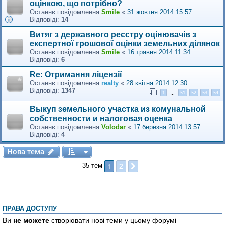
оцінкою, що потрібно?
Останнє повідомлення
Smile
«
31 жовтня 2014 15:57
Відповіді:
14
Витяг з державного реєстру оцінювачів з
експертної грошової оцінки земельних ділянок
Останнє повідомлення
Smile
«
16 травня 2014 11:34
Відповіді:
6
Re: Отримання ліцензії
Останнє повідомлення
realty
«
28 квітня 2014 12:30
Відповіді:
1347
1
51
52
53
54
…
Выкуп земельного участка из комунальной
собственности и налоговая оценка
Останнє повідомлення
Volodar
«
17 березня 2014 13:57
Відповіді:
4
Нова тема
Н
о
в
а
т
е
м
а
2
1
Далі
35 тем
ПРАВА ДОСТУПУ
Ви
не можете
створювати нові теми у цьому форумі