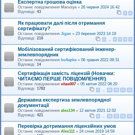
Експертна грошова оцінка
Останнє повідомлення
Marusya
«
26 червня 2024 16:42
Відповіді:
43
1
2
Як працювати далі після отримання
сертифікату?
Останнє повідомлення
Jigan
«
23 березня 2023 14:19
Відповіді:
210
1
6
7
8
9
…
Мобілізований сертифікований інженер-
землевпорядник
Останнє повідомлення
bu4apka
«
06 травня 2022 09:31
Відповіді:
14
Сертифікація замість ліцензій (Новачки:
ЧИТАЄМО ПЕРШЕ ПОВІДОМЛЕННЯ!)
Останнє повідомлення
vitas007
«
05 квітня 2022 08:20
Відповіді:
1782
1
69
70
71
72
…
Державна експертиза землевпорядної
документації
Останнє повідомлення
alex134
«
12 квітня 2021 12:02
Відповіді:
421
1
14
15
16
17
…
Перевiрка дотримання лiцензiйних умов
Останнє повідомлення
Alex111
«
24 січня 2019 14:59