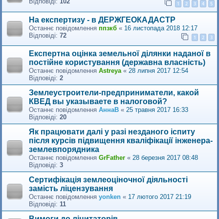
Відповіді:
102
1
2
3
4
5
На експертизу - в ДЕРЖГЕОКАДАСТР
Останнє повідомлення
ппзкб
«
16 листопада 2018 12:17
Відповіді:
72
1
2
3
Експертна оцінка земельної ділянки наданої в
постійне користування (державна власність)
Останнє повідомлення
Astreya
«
28 липня 2017 12:54
Відповіді:
2
Землеустроители-предприниматели, какой
КВЕД вы указываете в налоговой?
Останнє повідомлення
АннаВ
«
25 травня 2017 16:33
Відповіді:
20
Як працювати далі у разі незданого іспиту
після курсів підвищення кваліфікації інженера-
землевпорядника
Останнє повідомлення
GrFather
«
28 березня 2017 08:48
Відповіді:
3
Сертифікація землеоціночної діяльності
замість ліцензування
Останнє повідомлення
yonken
«
17 лютого 2017 21:19
Відповіді:
11
Вимоги до ліцитаторів