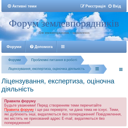
Активні теми
Р
е
є
с
т
р
а
ц
і
я
Вхід
Форум землевпорядників
Реєстрація
Для землевпорядників, і зацікавлених
Форуми
Допомога
Форуми
Проблемні питання в роботі
Ліцензування, експертиза, оціночна діяльність
Ліцензування, експертиза, оціночна
діяльність
Правила форуму
Будьте уважними! Перед створенням теми перечитайте
Правила форуму
і ще раз перевірте, чи дана тема не існує. Теми,
які дублюють інші, видаляються без попередження! Повідомлення,
які містять не прихований адрес E-mail, видаляються без
попередження!