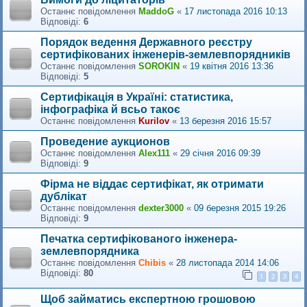
Останнє повідомлення
MaddoG
«
17 листопада 2016 10:13
Відповіді:
6
Порядок ведення Державного реєстру
сертифікованих інженерів-землевпорядників
Останнє повідомлення
SOROKIN
«
19 квітня 2016 13:36
Відповіді:
5
Сертифікація в Україні: статистика,
інфографіка й всьо такоє
Останнє повідомлення
Kurilov
«
13 березня 2016 15:57
Проведение аукционов
Останнє повідомлення
Alex111
«
29 січня 2016 09:39
Відповіді:
9
Фірма не віддає сертифікат, як отримати
дублікат
Останнє повідомлення
dexter3000
«
09 березня 2015 19:26
Відповіді:
9
Печатка сертифікованого інженера-
землевпорядника
Останнє повідомлення
Сhibis
«
28 листопада 2014 14:06
Відповіді:
80
1
2
3
4
Щоб займатись експертною грошовою