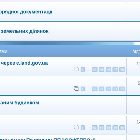
орядної документації
ї земельних ділянок
ТЕМИ
ВІД
через e.land.gov.ua
1
1
44
45
46
47
48
…
1
20
21
22
23
24
…
ованим будинком
1
1
56
57
58
59
60
…