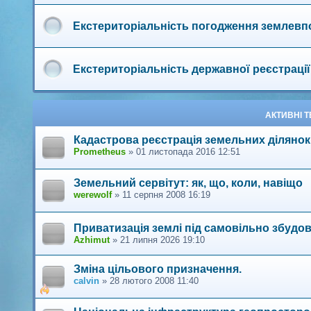
Екстериторіальність погодження землевп
Екстериторіальність державної реєстраці
АКТИВНІ 
Кадастрова реєстрація земельних ділянок 
Prometheus
»
01 листопада 2016 12:51
Земельний сервітут: як, що, коли, навіщо
werewolf
»
11 серпня 2008 16:19
Приватизація землі під самовільно збуд
Azhimut
»
21 липня 2026 19:10
Зміна цільового призначення.
calvin
»
28 лютого 2008 11:40