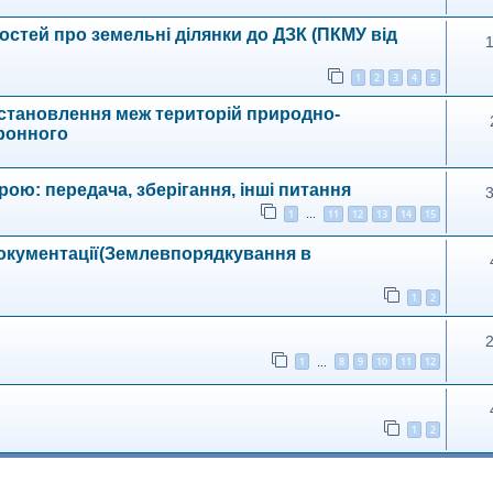
остей про земельні ділянки до ДЗК (ПКМУ від
1
2
3
4
5
встановлення меж територій природно-
ронного
ою: передача, зберігання, інші питання
1
11
12
13
14
15
…
документації(Землевпорядкування в
1
2
1
8
9
10
11
12
…
1
2