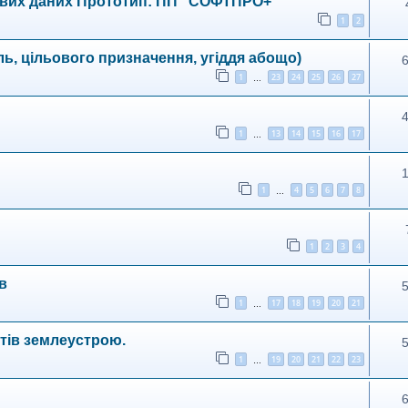
ових даних Прототип: ПП "СОФТПРО+"
1
2
ль, цільового призначення, угіддя абощо)
1
23
24
25
26
27
…
1
13
14
15
16
17
…
1
4
5
6
7
8
…
1
2
3
4
в
1
17
18
19
20
21
…
тів землеустрою.
1
19
20
21
22
23
…