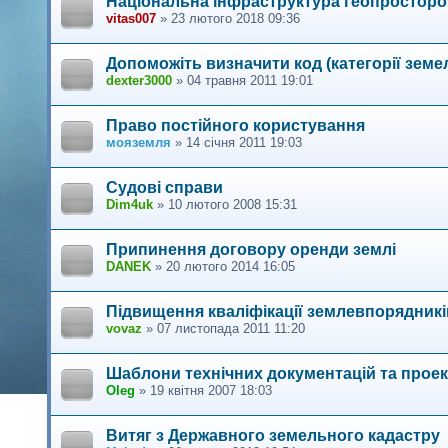
Національна інфраструктура геопростор
vitas007
»
23 лютого 2018 09:36
Допоможіть визначити код (категорії земе
dexter3000
»
04 травня 2011 19:01
Право постійного користування
мояземля
»
14 січня 2011 19:03
Судові справи
Dim4uk
»
10 лютого 2008 15:31
Припинення договору оренди землі
DANEK
»
20 лютого 2014 16:05
Підвищення кваліфікації землевпорядникі
vovaz
»
07 листопада 2011 11:20
Шаблони технічних документацій та проек
Oleg
»
19 квітня 2007 18:03
Витяг з Державного земельного кадастру