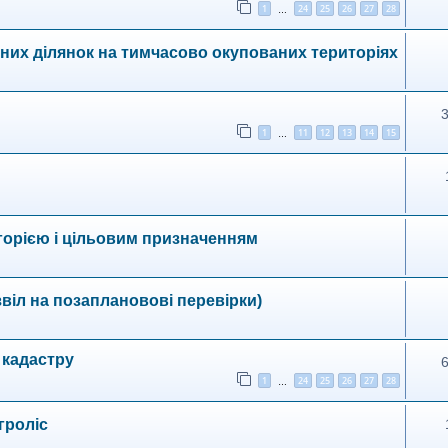
1
24
25
26
27
28
…
них ділянок на тимчасово окупованих територіях
1
11
12
13
14
15
…
тегорією і цільовим призначенням
звіл на позаплановові перевірки)
 кадастру
1
24
25
26
27
28
…
гроліс