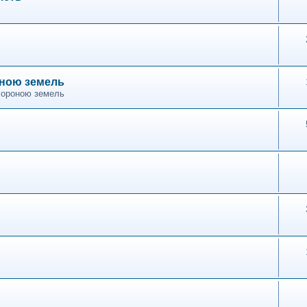
оною земель
хороною земель