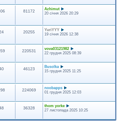
Azhimut
106
81172
20 січня 2026 20:29
YuriYYY
24
20255
19 січня 2026 12:38
vova03121982
359
220531
22 грудня 2025 08:39
Busolka
40
46123
15 грудня 2025 11:25
noobapps
298
224069
01 грудня 2025 12:03
thom yorke
48
36328
27 листопада 2025 10:25