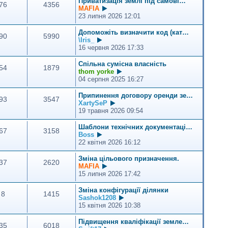
Приватизація землі під самові…
76
4356
г
П
MAFIA
л
е
23 липня 2026 12:01
я
р
н
е
Допоможіть визначити код (кат…
90
5990
у
г
П
\Iris_
т
л
е
16 червня 2026 17:33
и
я
р
о
н
е
Спільна сумісна власність
54
1879
с
у
г
П
thom yorke
т
т
л
е
04 серпня 2025 16:27
а
и
я
р
н
о
н
е
Припинення договору оренди зе…
н
93
3547
с
у
г
П
XartySeP
є
т
т
л
е
19 травня 2026 09:54
п
а
и
я
р
о
н
о
н
е
Шаблони технічних документаці…
в
н
67
3158
с
у
г
П
Boss
і
є
т
т
л
е
22 квітня 2026 16:12
д
п
а
и
я
р
о
о
н
о
н
е
Зміна цільового призначення.
м
в
н
37
2620
с
у
г
П
MAFIA
л
і
є
т
т
л
е
15 липня 2026 17:42
е
д
п
а
и
я
р
н
о
о
н
о
н
е
Зміна конфігурації ділянки
н
м
в
н
8
1415
с
у
г
П
Sashok1208
я
л
і
є
т
т
л
е
15 квітня 2026 10:38
е
д
п
а
и
я
р
н
о
о
н
о
н
е
Підвищення кваліфікації земле…
н
м
в
н
35
6018
с
у
г