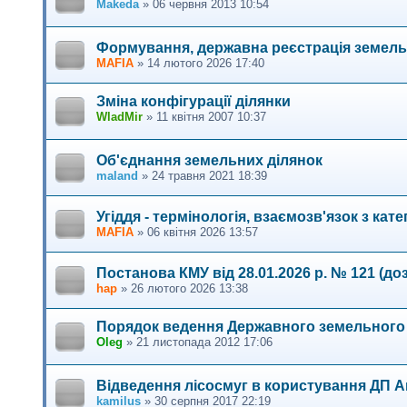
Makeda
»
06 червня 2013 10:54
Формування, державна реєстрація земель
MAFIA
»
14 лютого 2026 17:40
Зміна конфігурації ділянки
WladMir
»
11 квітня 2007 10:37
Об'єднання земельних ділянок
maland
»
24 травня 2021 18:39
Угіддя - термінологія, взаємозв'язок з ка
MAFIA
»
06 квітня 2026 13:57
Постанова КМУ від 28.01.2026 р. № 121 (до
hap
»
26 лютого 2026 13:38
Порядок ведення Державного земельного
Oleg
»
21 листопада 2012 17:06
Відведення лісосмуг в користування ДП А
kamilus
»
30 серпня 2017 22:19