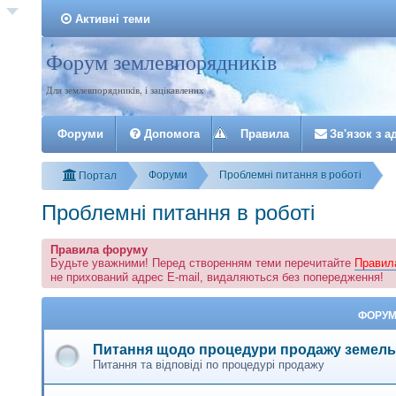
Активні теми
Форум землевпорядників
Реєстрація
Для землевпорядників, і зацікавлених
Форуми
Допомога
Правила
З
в
'
я
з
о
к
з
а
Форуми
Проблемні питання в роботі
Портал
Проблемні питання в роботі
Правила форуму
Будьте уважними! Перед створенням теми перечитайте
Правил
не прихований адрес E-mail, видаляються без попередження!
ФОРУ
Питання щодо процедури продажу земель
Питання та відповіді по процедурі продажу