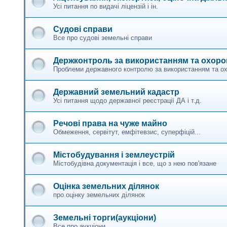
Усі питання по видачі ліцензій і ін.
Судові справи
Все про судові земельні справи
Держконтроль за використанням та охор
Проблеми державного контролю за використанням та о
Державний земельний кадастр
Усі питання щодо державної реєстрації ДА і т.д.
Речові права на чуже майно
Обмеження, сервітут, емфітевзис, суперфіцій...
Містобудування і землеустрій
Містобудівна документація і все, що з нею пов'язане
Оцінка земельних ділянок
про оцінку земельних ділянок
Земельні торги(аукціони)
Все про аукціони