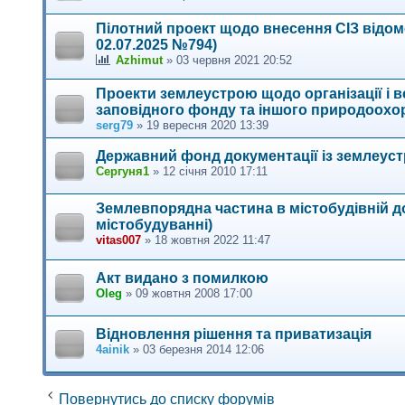
Пілотний проект щодо внесення СІЗ відом
02.07.2025 №794)
Azhimut
»
03 червня 2021 20:52
Проекти землеустрою щодо організації і 
заповідного фонду та іншого природоохо
serg79
»
19 вересня 2020 13:39
Державний фонд документації із землеустр
Сергуня1
»
12 січня 2010 17:11
Землевпорядна частина в містобудівній 
містобудуванні)
vitas007
»
18 жовтня 2022 11:47
Акт видано з помилкою
Oleg
»
09 жовтня 2008 17:00
Відновлення рішення та приватизація
4ainik
»
03 березня 2014 12:06
Повернутись до списку форумів