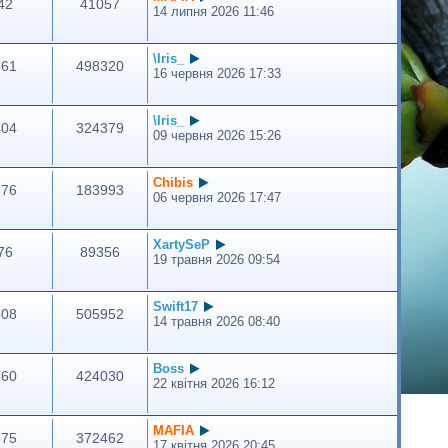
42
41057
н
м
14 липня 2026 11:46
я
л
е
н
\Iris_
661
498320
н
16 червня 2026 17:33
я
\Iris_
404
324379
09 червня 2026 15:26
Сhibis
176
183993
06 червня 2026 17:47
XartySeP
76
89356
19 травня 2026 09:54
Swift17
508
505952
14 травня 2026 08:40
Boss
560
424030
22 квітня 2026 16:12
MAFIA
675
372462
17 квітня 2026 20:45