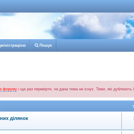
д
м
і
н
і
с
т
р
а
ц
і
є
ю
Пошук
а форуму
і ще раз перевірте, чи дана тема не існує. Теми, які дублюють
М
них ділянок