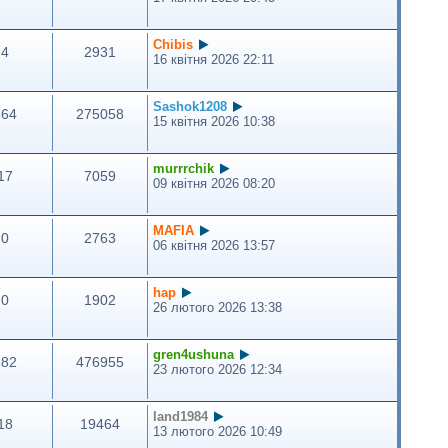
Сhibis
4
2931
16 квітня 2026 22:11
Sashok1208
364
275058
15 квітня 2026 10:38
murrrchik
17
7059
09 квітня 2026 08:20
MAFIA
0
2763
06 квітня 2026 13:57
hap
0
1902
26 лютого 2026 13:38
gren4ushuna
682
476955
23 лютого 2026 12:34
land1984
18
19464
13 лютого 2026 10:49