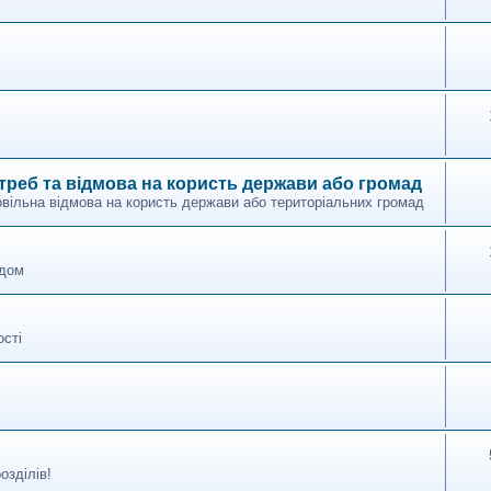
треб та відмова на користь держави або громад
овільна відмова на користь держави або територіальних громад
ідом
сті
озділів!