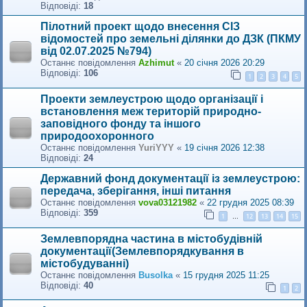
Відповіді:
18
Пілотний проект щодо внесення СІЗ
відомостей про земельні ділянки до ДЗК (ПКМУ
від 02.07.2025 №794)
Останнє повідомлення
Azhimut
«
20 січня 2026 20:29
Відповіді:
106
1
2
3
4
5
Проекти землеустрою щодо організації і
встановлення меж територій природно-
заповідного фонду та іншого
природоохоронного
Останнє повідомлення
YuriYYY
«
19 січня 2026 12:38
Відповіді:
24
Державний фонд документації із землеустрою:
передача, зберігання, інші питання
Останнє повідомлення
vova03121982
«
22 грудня 2025 08:39
Відповіді:
359
1
12
13
14
15
…
Землевпорядна частина в містобудівній
документації(Землевпорядкування в
містобудуванні)
Останнє повідомлення
Busolka
«
15 грудня 2025 11:25
Відповіді:
40
1
2