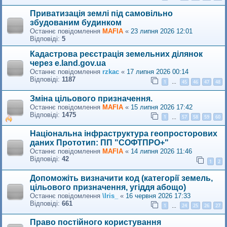
Приватизація землі під самовільно
збудованим будинком
Останнє повідомлення
MAFIA
«
23 липня 2026 12:01
Відповіді:
5
Кадастрова реєстрація земельних ділянок
через e.land.gov.ua
Останнє повідомлення
rzkac
«
17 липня 2026 00:14
Відповіді:
1187
1
45
46
47
48
…
Зміна цільового призначення.
Останнє повідомлення
MAFIA
«
15 липня 2026 17:42
Відповіді:
1475
1
57
58
59
60
…
Національна інфраструктура геопросторових
даних Прототип: ПП "СОФТПРО+"
Останнє повідомлення
MAFIA
«
14 липня 2026 11:46
Відповіді:
42
1
2
Допоможіть визначити код (категорії земель,
цільового призначення, угіддя абощо)
Останнє повідомлення
\Iris_
«
16 червня 2026 17:33
Відповіді:
661
1
24
25
26
27
…
Право постійного користування