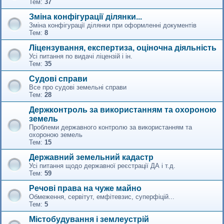
Тем:
37
Зміна конфігурації ділянки...
Зміна конфігурації ділянки при оформленні документів
Тем:
8
Ліцензування, експертиза, оціночна діяльність
Усі питання по видачі ліцензій і ін.
Тем:
35
Судові справи
Все про судові земельні справи
Тем:
28
Держконтроль за використанням та охороною
земель
Проблеми державного контролю за використанням та
охороною земель
Тем:
15
Державний земельний кадастр
Усі питання щодо державної реєстрації ДА і т.д.
Тем:
59
Речові права на чуже майно
Обмеження, сервітут, емфітевзис, суперфіцій...
Тем:
5
Містобудування і землеустрій