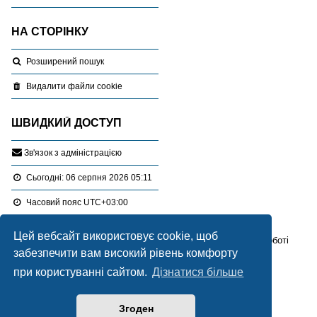
НА СТОРІНКУ
Розширений пошук
Видалити файли cookie
ШВИДКИЙ ДОСТУП
З
в
'
я
з
о
к
з
а
д
м
і
н
і
с
т
р
а
ц
і
є
ю
Сьогодні: 06 серпня 2026 05:11
Часовий пояс
UTC+03:00
Цей вебсайт використовує cookie, щоб
Перейти :
Портал
Форуми
Проблемні питання в роботі
забезпечити вам високий рівень комфорту
Працює на
phpBB
® Forum Software © phpBB Limited
при користуванні сайтом.
Дізнатися більше
Український переклад © 2005-2020
Українська підтримка phpBB
Згоден
Style Blue created by
LONER