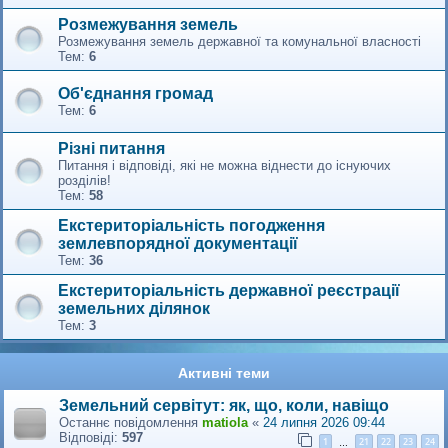
Розмежування земель
Розмежування земель державної та комунальної власності
Тем:
6
Об'єднання громад
Тем:
6
Різні питання
Питання і відповіді, які не можна віднести до існуючих
розділів!
Тем:
58
Екстериторіальність погодження
землевпорядної документації
Тем:
36
Екстериторіальність державної реєстрації
земельних ділянок
Тем:
3
Активні теми
Земельний сервітут: як, що, коли, навіщо
Останнє повідомлення
matiola
«
24 липня 2026 09:44
Відповіді:
597
1
21
22
23
24
…