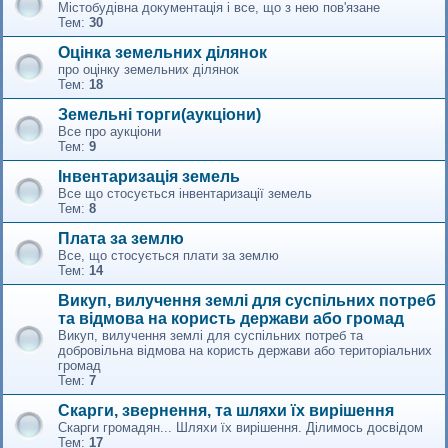
Містобудівна документація і все, що з нею пов'язане
Тем:
30
Оцінка земельних ділянок
про оцінку земельних ділянок
Тем:
18
Земельні торги(аукціони)
Все про аукціони
Тем:
9
Інвентаризація земель
Все що стосується інвентаризації земель
Тем:
8
Плата за землю
Все, що стосується плати за землю
Тем:
14
Викуп, вилучення землі для суспільних потреб
та відмова на користь держави або громад
Викуп, вилучення землі для суспільних потреб та
добровільна відмова на користь держави або територіальних
громад
Тем:
7
Скарги, звернення, та шляхи їх вирішення
Скарги громадян... Шляхи їх вирішення. Ділимось досвідом
Тем:
17