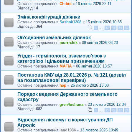
Останнє повідомлення
Сhibis
«
16 квітня 2026 22:11
Відповіді:
4
Зміна конфігурації ділянки
Останнє повідомлення
Sashok1208
«
15 квітня 2026 10:38
Відповіді:
364
1
12
13
14
15
…
Об'єднання земельних ділянок
Останнє повідомлення
murrrchik
«
09 квітня 2026 08:20
Відповіді:
17
Угіддя - термінологія, взаємозв'язок з
категорією і цільовим призначенням
Останнє повідомлення
MAFIA
«
06 квітня 2026 13:57
Постанова КМУ від 28.01.2026 р. № 121 (дозвіл
на позаплановові перевірки)
Останнє повідомлення
hap
«
26 лютого 2026 13:38
Порядок ведення Державного земельного
кадастру
Останнє повідомлення
gren4ushuna
«
23 лютого 2026 12:34
Відповіді:
682
1
25
26
27
28
…
Відведення лісосмуг в користування ДП
Агроліс
Останнє повідомлення
land1984
«
13 лютого 2026 10:49