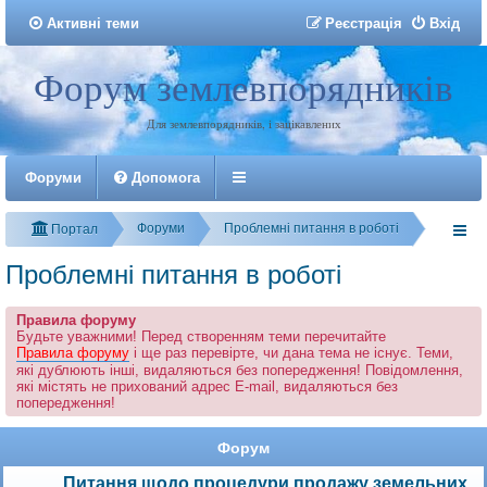
Активні теми
Р
е
є
с
т
р
а
ц
і
я
Вхід
Форум землевпорядників
Реєстрація
Для землевпорядників, і зацікавлених
Форуми
Допомога
Форуми
Проблемні питання в роботі
Портал
Проблемні питання в роботі
Правила форуму
Будьте уважними! Перед створенням теми перечитайте
Правила форуму
і ще раз перевірте, чи дана тема не існує. Теми,
які дублюють інші, видаляються без попередження! Повідомлення,
які містять не прихований адрес E-mail, видаляються без
попередження!
Форум
Питання щодо процедури продажу земельних