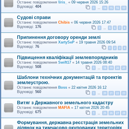
Останнє повідомлення
\Iris_
«
09 червня 2026 15:26
Відповіді:
404
1
14
15
16
17
…
Судові справи
Останнє повідомлення
Сhibis
«
06 червня 2026 17:47
Відповіді:
176
1
5
6
7
8
…
Припинення договору оренди землі
Останнє повідомлення
XartySeP
«
19 травня 2026 09:54
Відповіді:
76
1
2
3
4
Підвищення кваліфікації землевпорядників
Останнє повідомлення
Swift17
«
14 травня 2026 08:40
Відповіді:
508
1
18
19
20
21
…
Шаблони технічних документацій та проектів
землеустрою.
Останнє повідомлення
Boss
«
22 квітня 2026 16:12
Відповіді:
560
1
20
21
22
23
…
Витяг з Державного земельного кадастру
Останнє повідомлення
MAFIA
«
17 квітня 2026 20:45
Відповіді:
675
1
25
26
27
28
…
Формування, державна реєстрація земельних
ділянок на тимчасово окупованих територіях