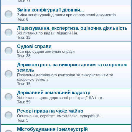
Тем:
37
Зміна конфігурації ділянки...
Зміна конфігурації ділянки при оформленні документів
Тем:
8
Ліцензування, експертиза, оціночна діяльність
Усі питання по видачі ліцензій і ін.
Тем:
35
Судові справи
Все про судові земельні справи
Тем:
28
Держконтроль за використанням та охороною
земель
Проблеми державного контролю за використанням та
охороною земель
Тем:
15
Державний земельний кадастр
Усі питання щодо державної реєстрації ДА і т.д.
Тем:
59
Речові права на чуже майно
Обмеження, сервітут, емфітевзис, суперфіцій...
Тем:
5
Містобудування і землеустрій