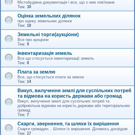
Містобудівна документація і все, що з нею пов'язане
Тем:
30
Оцінка земельних ділянок
про оцінку земельних ділянок
Тем:
18
Земельні торги(аукціони)
Все про аукціони
Тем:
9
Інвентаризація земель
Все що стосується інвентаризації земель
Тем:
8
Плата за землю
Все, що стосується плати за землю
Тем:
14
Викуп, вилучення землі для суспільних потреб
та відмова на користь держави або громад
Викуп, вилучення землі для суспільних потреб та
добровільна відмова на користь держави або територіальних
громад
Тем:
7
Скарги, звернення, та шляхи їх вирішення
Скарги громадян... Шляхи їх вирішення. Ділимось досвідом
Тем:
17