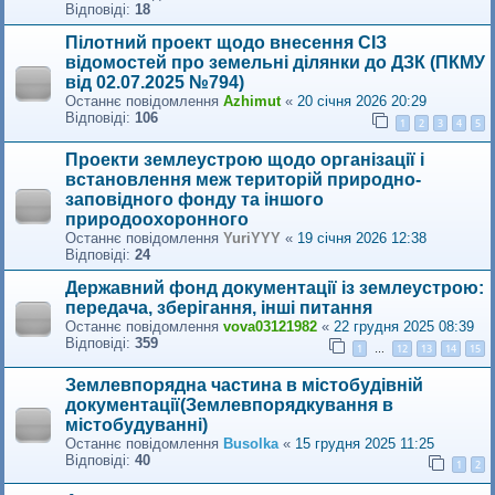
Відповіді:
18
Пілотний проект щодо внесення СІЗ
відомостей про земельні ділянки до ДЗК (ПКМУ
від 02.07.2025 №794)
Останнє повідомлення
Azhimut
«
20 січня 2026 20:29
Відповіді:
106
1
2
3
4
5
Проекти землеустрою щодо організації і
встановлення меж територій природно-
заповідного фонду та іншого
природоохоронного
Останнє повідомлення
YuriYYY
«
19 січня 2026 12:38
Відповіді:
24
Державний фонд документації із землеустрою:
передача, зберігання, інші питання
Останнє повідомлення
vova03121982
«
22 грудня 2025 08:39
Відповіді:
359
1
12
13
14
15
…
Землевпорядна частина в містобудівній
документації(Землевпорядкування в
містобудуванні)
Останнє повідомлення
Busolka
«
15 грудня 2025 11:25
Відповіді:
40
1
2