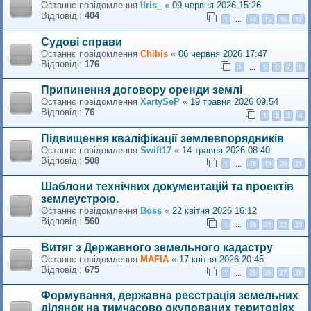
Останнє повідомлення
\Iris_
«
09 червня 2026 15:26
Відповіді:
404
1
14
15
16
17
…
Судові справи
Останнє повідомлення
Сhibis
«
06 червня 2026 17:47
Відповіді:
176
1
5
6
7
8
…
Припинення договору оренди землі
Останнє повідомлення
XartySeP
«
19 травня 2026 09:54
Відповіді:
76
1
2
3
4
Підвищення кваліфікації землевпорядників
Останнє повідомлення
Swift17
«
14 травня 2026 08:40
Відповіді:
508
1
18
19
20
21
…
Шаблони технічних документацій та проектів
землеустрою.
Останнє повідомлення
Boss
«
22 квітня 2026 16:12
Відповіді:
560
1
20
21
22
23
…
Витяг з Державного земельного кадастру
Останнє повідомлення
MAFIA
«
17 квітня 2026 20:45
Відповіді:
675
1
25
26
27
28
…
Формування, державна реєстрація земельних
ділянок на тимчасово окупованих територіях