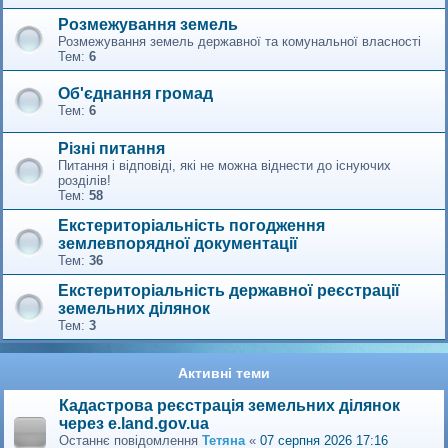
Розмежування земель
Розмежування земель державної та комунальної власності
Тем:
6
Об'єднання громад
Тем:
6
Різні питання
Питання і відповіді, які не можна віднести до існуючих
розділів!
Тем:
58
Екстериторіальність погодження
землевпорядної документації
Тем:
36
Екстериторіальність державної реєстрації
земельних ділянок
Тем:
3
Активні теми
Кадастрова реєстрація земельних ділянок
через e.land.gov.ua
Останнє повідомлення
Тетяна
«
07 серпня 2026 17:16