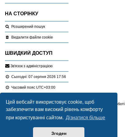
НА СТОРІНКУ
Розширений пошук
Видалити файли cookie
ШВИДКИЙ ДОСТУП
З
в
'
я
з
о
к
з
а
д
м
і
н
і
с
т
р
а
ц
і
є
ю
Сьогодні: 07 серпня 2026 17:56
Часовий пояс
UTC+03:00
Цей вебсайт використовує cookie, щоб
Перейти :
Портал
Форуми
Проблемні питання в роботі
забезпечити вам високий рівень комфорту
Працює на
phpBB
® Forum Software © phpBB Limited
при користуванні сайтом.
Дізнатися більше
Український переклад © 2005-2020
Українська підтримка phpBB
Згоден
Style Blue created by
LONER