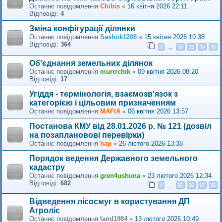
Останнє повідомлення
Сhibis
«
16 квітня 2026 22:11
Відповіді:
4
Зміна конфігурації ділянки
Останнє повідомлення
Sashok1208
«
15 квітня 2026 10:38
Відповіді:
364
1
12
13
14
15
…
Об'єднання земельних ділянок
Останнє повідомлення
murrrchik
«
09 квітня 2026 08:20
Відповіді:
17
Угіддя - термінологія, взаємозв'язок з
категорією і цільовим призначенням
Останнє повідомлення
MAFIA
«
06 квітня 2026 13:57
Постанова КМУ від 28.01.2026 р. № 121 (дозвіл
на позаплановові перевірки)
Останнє повідомлення
hap
«
26 лютого 2026 13:38
Порядок ведення Державного земельного
кадастру
Останнє повідомлення
gren4ushuna
«
23 лютого 2026 12:34
Відповіді:
682
1
25
26
27
28
…
Відведення лісосмуг в користування ДП
Агроліс
Останнє повідомлення
land1984
«
13 лютого 2026 10:49