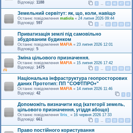
Відповіді:
1188
1
45
46
47
48
…
Земельний сервітут: як, що, коли, навіщо
Останнє повідомлення
matiola
«
24 липня 2026 09:44
Відповіді:
597
1
21
22
23
24
…
Приватизація землі під самовільно
збудованим будинком
Останнє повідомлення
MAFIA
«
23 липня 2026 12:01
Відповіді:
5
Зміна цільового призначення.
Останнє повідомлення
MAFIA
«
15 липня 2026 17:42
Відповіді:
1475
1
57
58
59
60
…
Національна інфраструктура геопросторових
даних Прототип: ПП "СОФТПРО+"
Останнє повідомлення
MAFIA
«
14 липня 2026 11:46
Відповіді:
42
1
2
Допоможіть визначити код (категорії земель,
цільового призначення, угіддя абощо)
Останнє повідомлення
\Iris_
«
16 червня 2026 17:33
Відповіді:
661
1
24
25
26
27
…
Право постійного користування