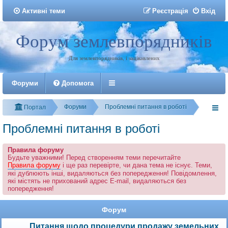
Активні теми
Р
е
є
с
т
р
а
ц
і
я
Вхід
Форум землевпорядників
Реєстрація
Для землевпорядників, і зацікавлених
Форуми
Допомога
Форуми
Проблемні питання в роботі
Портал
Проблемні питання в роботі
Правила форуму
Будьте уважними! Перед створенням теми перечитайте
Правила форуму
і ще раз перевірте, чи дана тема не існує. Теми,
які дублюють інші, видаляються без попередження! Повідомлення,
які містять не прихований адрес E-mail, видаляються без
попередження!
Форум
Питання щодо процедури продажу земельних