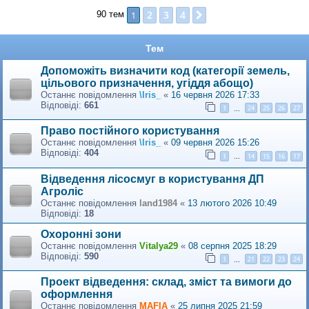
2
3
4
1
Далі
90 тем
Тем
Допоможіть визначити код (категорії земель,
цільового призначення, угіддя абощо)
Останнє повідомлення
\Iris_
«
16 червня 2026 17:33
Відповіді:
661
1
24
25
26
27
…
Право постійного користування
Останнє повідомлення
\Iris_
«
09 червня 2026 15:26
Відповіді:
404
1
14
15
16
17
…
Відведення лісосмуг в користування ДП
Агроліс
Останнє повідомлення
land1984
«
13 лютого 2026 10:49
Відповіді:
18
Охоронні зони
Останнє повідомлення
Vitalya29
«
08 серпня 2025 18:29
Відповіді:
590
1
21
22
23
24
…
Проект відведення: склад, зміст та вимоги до
оформлення
Останнє повідомлення
MAFIA
«
25 липня 2025 21:59