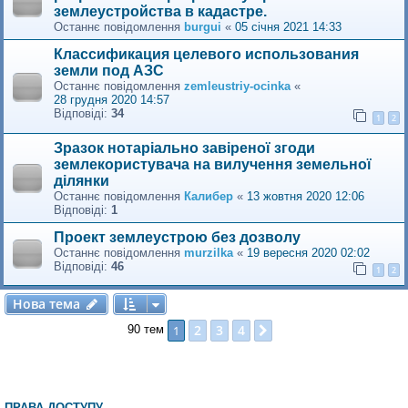
землеустройства в кадастре.
Останнє повідомлення
burgui
«
05 січня 2021 14:33
Классификация целевого использования
земли под АЗС
Останнє повідомлення
zemleustriy-ocinka
«
28 грудня 2020 14:57
Відповіді:
34
1
2
Зразок нотаріально завіреної згоди
землекористувача на вилучення земельної
ділянки
Останнє повідомлення
Калибер
«
13 жовтня 2020 12:06
Відповіді:
1
Проект землеустрою без дозволу
Останнє повідомлення
murzilka
«
19 вересня 2020 02:02
Відповіді:
46
1
2
Нова тема
Н
о
в
а
т
е
м
а
2
3
4
1
Далі
90 тем