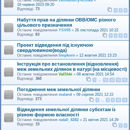
Останнє повідомлення
zemleustriy-ocinka
«
19 червня 2023 09:20
Відповіді:
73
1
2
3
Набуття прав на ділянки ОВВ/ОМС різного
цільового призначення
Останнє повідомлення
YSV05
«
26 листопада 2021 10:22
Відповіді:
83
1
2
3
4
Проект відведення під існуючою
свердловиною(вода)
Останнє повідомлення
limpkorn
«
12 жовтня 2021 13:23
Інструкція про встановлення (відновлення)
меж земельних ділянок в натурі (на місцевості)
Останнє повідомлення
ValShki
«
08 жовтня 2021 14:54
Відповіді:
360
1
12
13
14
15
…
Погодження меж земельної ділянки
Останнє повідомлення
maland
«
09 серпня 2021 12:22
Відповіді:
273
1
8
9
10
11
…
Відведення земельної ділянки субєктам із
різною формою власності
Останнє повідомлення
natali_8282
«
21 квітня 2021 14:29
Відповіді:
33
1
2