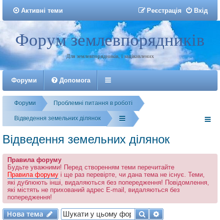
Активні теми
Р
е
є
с
т
р
а
ц
і
я
Вхід
Форум землевпорядників
Реєстрація
Для землевпорядників, і зацікавлених
Форуми
Допомога
Форуми
Проблемні питання в роботі
Відведення земельних ділянок
Відведення земельних ділянок
Правила форуму
Будьте уважними! Перед створенням теми перечитайте
Правила форуму
і ще раз перевірте, чи дана тема не існує. Теми,
які дублюють інші, видаляються без попередження! Повідомлення,
які містять не прихований адрес E-mail, видаляються без
попередження!
Нова тема
Пошук
Розширений по
Н
о
в
а
т
е
м
а