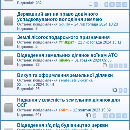
Відповіді:
282
1
9
10
11
12
…
Державний акт на право довічного
успадковуваного володіння землею
Останнє повідомлення
Scully
«
24 листопада 2024 10:28
Відповіді:
8
Землі лісогосподарського призначення
Останнє повідомлення
Yfnfkjxrf
«
21 листопада 2024 13:11
Відповіді:
5
Відведення земельних ділянок воїнам АТО
Останнє повідомлення
lukaky
«
31 травня 2024 09:55
Відповіді:
83
1
2
3
4
Викуп та оформлення земельної ділянки
Останнє повідомлення
zemleustriy-ocinka
«
23 лютого 2024 10:01
Відповіді:
25
1
2
Надання у власність земельних ділянок для
ОСГ
Останнє повідомлення
solim
«
12 жовтня 2023 15:39
Відповіді:
447
1
15
16
17
18
…
Відведення з/д під будівництво церкви