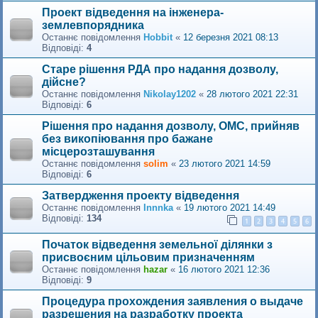
Проект відведення на інженера-
землевпорядника
Останнє повідомлення
Hobbit
«
12 березня 2021 08:13
Відповіді:
4
Старе рішення РДА про надання дозволу,
дійсне?
Останнє повідомлення
Nikolay1202
«
28 лютого 2021 22:31
Відповіді:
6
Рішення про надання дозволу, ОМС, прийняв
без викопіювання про бажане
місцерозташування
Останнє повідомлення
solim
«
23 лютого 2021 14:59
Відповіді:
6
Затвердження проекту відведення
Останнє повідомлення
Innnka
«
19 лютого 2021 14:49
Відповіді:
134
1
2
3
4
5
6
Початок відведення земельної ділянки з
присвоєним цільовим призначенням
Останнє повідомлення
hazar
«
16 лютого 2021 12:36
Відповіді:
9
Процедура прохождения заявления о выдаче
разрешения на разработку проекта