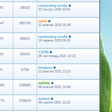
zemleustriy-ocinka
25
28033
23 лютого 2024 10:01
solim
447
285765
12 жовтня 2023 15:39
zemleustriy-ocinka
73
58823
19 червня 2023 09:20
YSV05
83
65263
26 листопада 2021 10:22
limpkorn
0
5706
12 жовтня 2021 13:23
ValShki
360
238682
08 жовтня 2021 14:54
maland
273
229024
09 серпня 2021 12:22