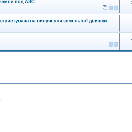
земли под АЗС
1
2
екористувача на вилучення земельної ділянки
1
2
і