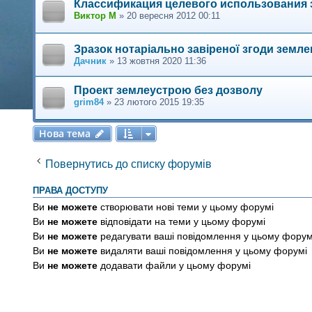
Классификация целевого использования 
Виктор М
»
20 вересня 2012 00:11
Зразок нотаріально завіреної згоди земл
Дачник
»
13 жовтня 2020 11:36
Проект землеустрою без дозволу
grim84
»
23 лютого 2015 19:35
Нова тема
Н
о
в
а
т
е
м
а
Повернутись до списку форумів
ПРАВА ДОСТУПУ
Ви
не можете
створювати нові теми у цьому форумі
Ви
не можете
відповідати на теми у цьому форумі
Ви
не можете
редагувати ваші повідомлення у цьому форум
Ви
не можете
видаляти ваші повідомлення у цьому форумі
Ви
не можете
додавати файли у цьому форумі