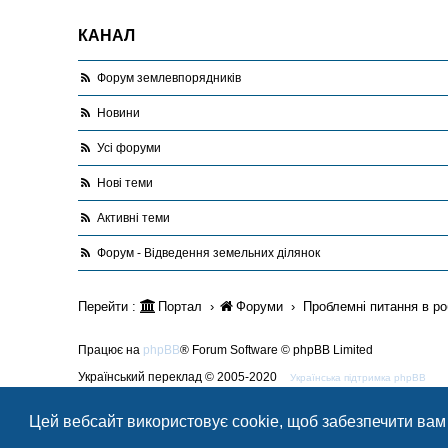
КАНАЛ
Форум землевпорядників
Новини
Усі форуми
Нові теми
Активні теми
Форум - Відведення земельних ділянок
Перейти :
Портал
Форуми
Проблемні питання в ро
Працює на
phpBB
® Forum Software © phpBB Limited
Український переклад © 2005-2020
Українська підтримка phpBB
Style Blue created by
LONER
Цей вебсайт використовує cookie, щоб забезпечити вам
Конфіденційність
|
Умови