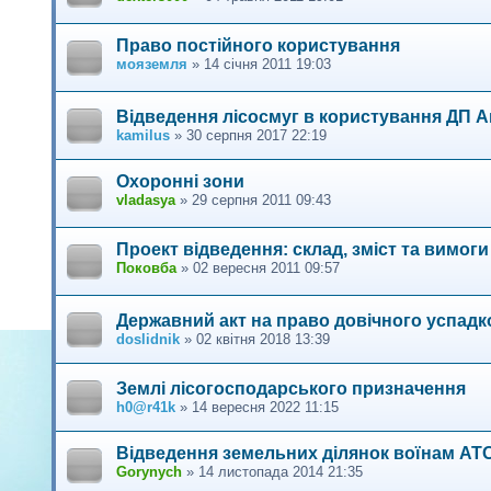
Право постійного користування
мояземля
»
14 січня 2011 19:03
Відведення лісосмуг в користування ДП А
kamilus
»
30 серпня 2017 22:19
Охоронні зони
vladasya
»
29 серпня 2011 09:43
Проект відведення: склад, зміст та вимо
Поковба
»
02 вересня 2011 09:57
Державний акт на право довічного успад
doslidnik
»
02 квітня 2018 13:39
Землі лісогосподарського призначення
h0@r41k
»
14 вересня 2022 11:15
Відведення земельних ділянок воїнам АТ
Gorynych
»
14 листопада 2014 21:35