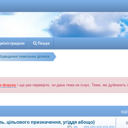
д
м
і
н
і
с
т
р
а
ц
і
є
ю
Пошук
Відведення земельних ділянок
а форуму
і ще раз перевірте, чи дана тема не існує. Теми, які дублюють
й пошук
ВІД
ль, цільового призначення, угіддя абощо)