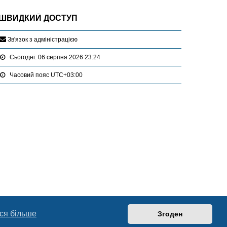
ШВИДКИЙ ДОСТУП
З
в
'
я
з
о
к
з
а
д
м
і
н
і
с
т
р
а
ц
і
є
ю
Сьогодні: 06 серпня 2026 23:24
Часовий пояс
UTC+03:00
ся більше
Згоден