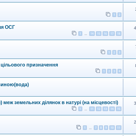
1
2
ля ОСГ
1
14
15
16
17
18
…
1
2
3
 цільового призначення
1
2
3
4
виною(вода)
 меж земельних ділянок в натурі (на місцевості)
1
11
12
13
14
15
…
1
7
8
9
10
11
…