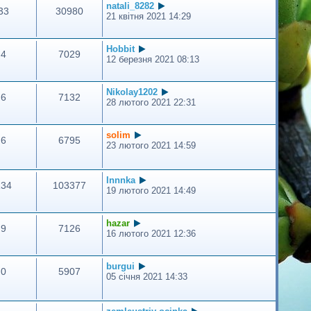
natali_8282
33
30980
21 квітня 2021 14:29
Hobbit
4
7029
12 березня 2021 08:13
Nikolay1202
6
7132
28 лютого 2021 22:31
solim
6
6795
23 лютого 2021 14:59
Innnka
134
103377
19 лютого 2021 14:49
hazar
9
7126
16 лютого 2021 12:36
burgui
0
5907
05 січня 2021 14:33