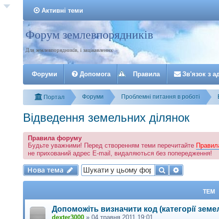
Активні теми
Форум землевпорядників
Реєстрація
Для землевпорядників, і зацікавлених
Форуми
Допомога
Правила
З
в
'
я
з
о
к
з
а
Форуми
Проблемні питання в роботі
Портал
Відведення земельних ділянок
Правила форуму
Будьте уважними! Перед створенням теми перечитайте
Правил
не прихований адрес E-mail, видаляються без попередження!
Нова тема
Пошук
Розширени
Н
о
в
а
т
е
м
а
ТЕМ
Допоможіть визначити код (категорії земе
dexter3000
»
04 травня 2011 19:01