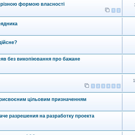
з різною формою власності
1
2
рядника
дійсне?
няв без викопіювання про бажане
1
2
3
4
5
6
 присвоєним цільовим призначенням
че разрешения на разработку проекта