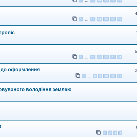
1
23
24
25
26
27
…
1
13
14
15
16
17
…
гроліс
1
20
21
22
23
24
…
ги до оформлення
1
8
9
10
11
12
…
ковуваного володіння землею
О
1
2
3
4