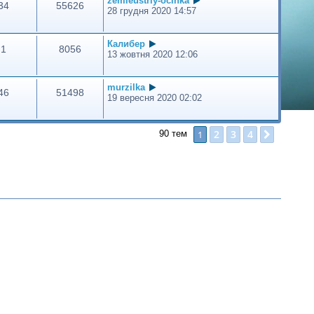
zemleustriy-ocinka
34
55626
28 грудня 2020 14:57
Калибер
1
8056
13 жовтня 2020 12:06
murzilka
46
51498
19 вересня 2020 02:02
2
3
4
1
Далі
90 тем