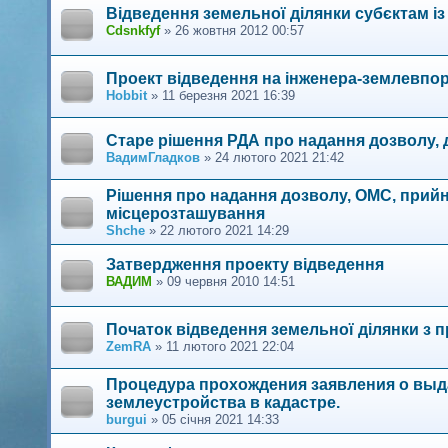
Відведення земельної ділянки субєктам і
Cdsnkfyf
»
26 жовтня 2012 00:57
Проект відведення на інженера-землевпо
Hobbit
»
11 березня 2021 16:39
Старе рішення РДА про надання дозволу, 
ВадимГладков
»
24 лютого 2021 21:42
Рішення про надання дозволу, ОМС, прий
місцерозташування
Shche
»
22 лютого 2021 14:29
Затвердження проекту відведення
ВАДИМ
»
09 червня 2010 14:51
Початок відведення земельної ділянки з
ZemRA
»
11 лютого 2021 22:04
Процедура прохождения заявления о выда
землеустройства в кадастре.
burgui
»
05 січня 2021 14:33