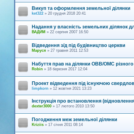
Викуп та оформлення земельної ділянки
ket322
»
20 грудня 2018 20:41
Надання у власність земельних ділянок д
ВАДИМ
»
22 серпня 2007 16:50
Відведення з/д під будівництво церкви
Маруся
»
27 травня 2011 12:53
Набуття прав на ділянки ОВВ/ОМС різного
Robin
»
18 березня 2017 12:04
Проект відведення під існуючою свердло
limpkorn
»
12 жовтня 2021 13:23
Інструкція про встановлення (відновлення)
dexter3000
»
17 лютого 2010 13:50
Погодження меж земельної ділянки
Kriziis
»
17 січня 2011 08:14