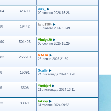
\Iris_
404
323711
09 червня 2026 15:26
land1984
18
19442
13 лютого 2026 10:49
Vitalya29
590
501423
08 серпня 2025 18:29
MAFIA
282
255510
25 липня 2025 21:59
Scully
8
15391
24 листопада 2024 10:28
Yfnfkjxrf
5
5508
21 листопада 2024 13:11
lukaky
83
83071
31 травня 2024 09:55