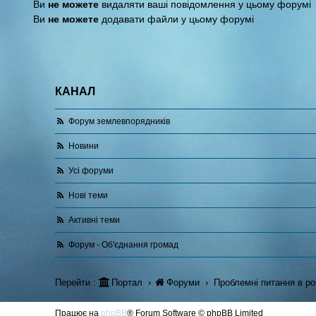
Ви
не можете
видаляти ваші повідомлення у цьому форумі
Ви
не можете
додавати файли у цьому форумі
КАНАЛ
Форум землевпорядників
Новини
Усі форуми
Нові теми
Активні теми
Форум - Об'єднання громад
Перейти :
Портал
Форуми
Проблемні питання в ро
Працює на
phpBB
® Forum Software © phpBB Limited