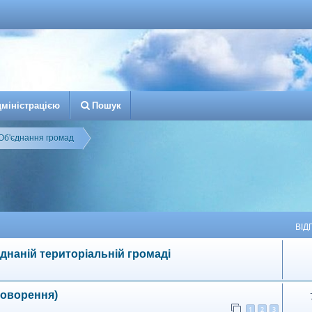
д
м
і
н
і
с
т
р
а
ц
і
є
ю
Пошук
Об'єднання громад
й пошук
ВІД
днаній територіальній громаді
говорення)
1
2
3