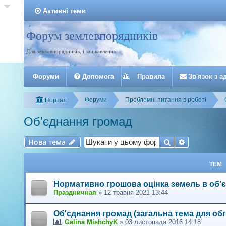
Активні теми
Форум землевпорядників
Реєстрація
Для землевпорядників, і зацікавлених
Форуми
Допомога
Правила
З
в
'
я
з
о
к
з
а
Форуми
Проблемні питання в роботі
Портал
Об'єднання громад
Нова тема
Пошук
Розширени
Н
о
в
а
т
е
м
а
ТЕМ
Нормативно грошова оцінка земель в об’є
Праздничная
»
12 травня 2021 13:44
Об'єднання громад (загальна тема для об
Galina MishchyK
»
03 листопада 2016 14:18