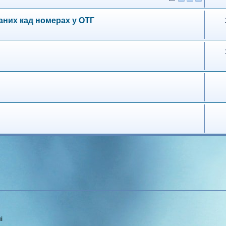
них кад номерах у ОТГ
і