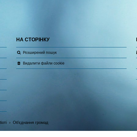
НА СТОРІНКУ
Розширений пошук
Видалити файли cookie
боті
Об'єднання громад