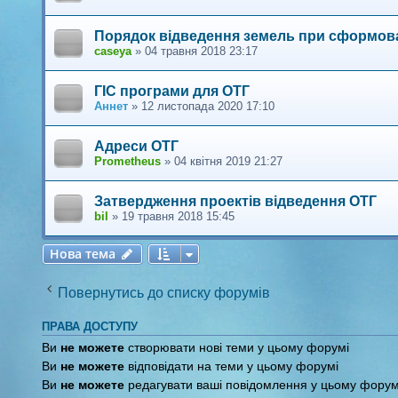
Порядок відведення земель при сформова
caseya
»
04 травня 2018 23:17
ГІС програми для ОТГ
Аннет
»
12 листопада 2020 17:10
Адреси ОТГ
Prometheus
»
04 квітня 2019 21:27
Затвердження проектів відведення ОТГ
bil
»
19 травня 2018 15:45
Нова тема
Н
о
в
а
т
е
м
а
Повернутись до списку форумів
ПРАВА ДОСТУПУ
Ви
не можете
створювати нові теми у цьому форумі
Ви
не можете
відповідати на теми у цьому форумі
Ви
не можете
редагувати ваші повідомлення у цьому форум