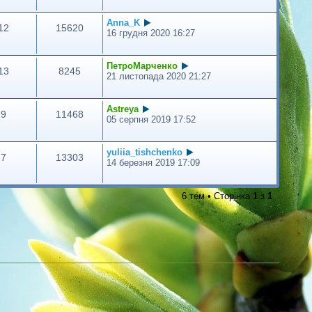
Anna_K
12
15620
16 грудня 2020 16:27
ПетроМарченко
13
8245
21 листопада 2020 21:27
Astreya
9
11468
05 серпня 2019 17:52
yuliia_tishchenko
7
13303
14 березня 2019 17:09
6 тем • Сторінка
1
з
1