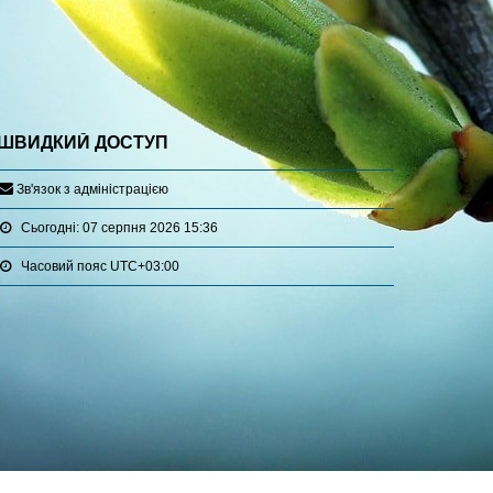
ШВИДКИЙ ДОСТУП
З
в
'
я
з
о
к
з
а
д
м
і
н
і
с
т
р
а
ц
і
є
ю
Сьогодні: 07 серпня 2026 15:36
Часовий пояс
UTC+03:00