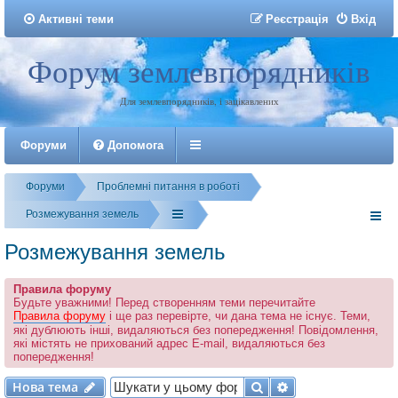
Активні теми
Р
е
є
с
т
р
а
ц
і
я
Вхід
Форум землевпорядників
Реєстрація
Для землевпорядників, і зацікавлених
Форуми
Допомога
Форуми
Проблемні питання в роботі
Розмежування земель
Розмежування земель
Правила форуму
Будьте уважними! Перед створенням теми перечитайте
Правила форуму
і ще раз перевірте, чи дана тема не існує. Теми,
які дублюють інші, видаляються без попередження! Повідомлення,
які містять не прихований адрес E-mail, видаляються без
попередження!
Нова тема
Пошук
Розширений по
Н
о
в
а
т
е
м
а