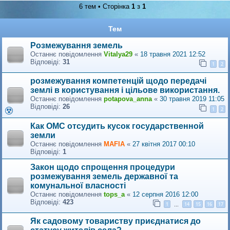
6 тем • Сторінка
1
з
1
Тем
Розмежування земель
Останнє повідомлення
Vitalya29
«
18 травня 2021 12:52
Відповіді:
31
1
2
розмежування компетенцій щодо передачі
землі в користування і цільове використання.
Останнє повідомлення
potapova_anna
«
30 травня 2019 11:05
Відповіді:
26
1
2
Как ОМС отсудить кусок государственной
земли
Останнє повідомлення
MAFIA
«
27 квітня 2017 00:10
Відповіді:
1
Закон щодо спрощення процедури
розмежування земель державної та
комунальної власності
Останнє повідомлення
tops_a
«
12 серпня 2016 12:00
Відповіді:
423
1
14
15
16
17
…
Як садовому товариству приєднатися до