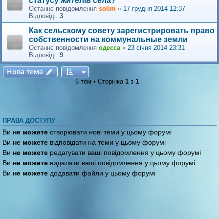
статусу жителів села?
Останнє повідомлення
solim
«
17 грудня 2014 12:37
Відповіді:
3
Как сельскому совету зарегистрировать право
собственности на коммунальные земли
Останнє повідомлення
одесса
«
23 січня 2014 23:31
Відповіді:
9
Нова тема
Н
о
в
а
т
е
м
а
6 тем • Сторінка
1
з
1
ПРАВА ДОСТУПУ
Ви
не можете
створювати нові теми у цьому форумі
Ви
не можете
відповідати на теми у цьому форумі
Ви
не можете
редагувати ваші повідомлення у цьому форумі
Ви
не можете
видаляти ваші повідомлення у цьому форумі
Ви
не можете
додавати файли у цьому форумі