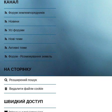
КАНАЛ
Форум землевпорядників
Новини
Усі форуми
Нові теми
Активні теми
Форум - Розмежування земель
НА СТОРІНКУ
Розширений пошук
Видалити файли cookie
ШВИДКИЙ ДОСТУП