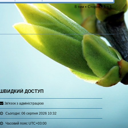
8 тем • Сторінка
1
з
1
ШВИДКИЙ ДОСТУП
З
в
'
я
з
о
к
з
а
д
м
і
н
і
с
т
р
а
ц
і
є
ю
Сьогодні: 06 серпня 2026 10:32
Часовий пояс
UTC+03:00