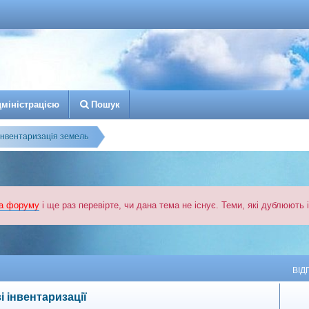
д
м
і
н
і
с
т
р
а
ц
і
є
ю
Пошук
Інвентаризація земель
а форуму
і ще раз перевірте, чи дана тема не існує. Теми, які дублюють
й пошук
ВІД
і інвентаризації