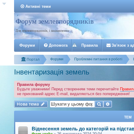
Активні теми
Форум землевпорядників
Реєстрація
Для землевпорядників, і зацікавлених
Форуми
Допомога
Правила
З
в
'
я
з
о
к
з
а
Форуми
Проблемні питання в роботі
Портал
Інвентаризація земель
Правила форуму
Будьте уважними! Перед створенням теми перечитайте
Правил
не прихований адрес E-mail, видаляються без попередження!
Нова тема
Пошук
Розширени
Н
о
в
а
т
е
м
а
ТЕМ
Віднесення земель до категорій на підстав
thom yorke
»
26 листопада 2024 20:04