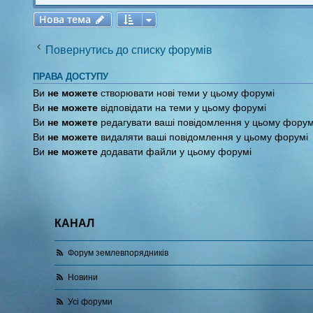
Нова тема
Н
о
в
а
т
е
м
а
Повернутись до списку форумів
ПРАВА ДОСТУПУ
Ви
не можете
створювати нові теми у цьому форумі
Ви
не можете
відповідати на теми у цьому форумі
Ви
не можете
редагувати ваші повідомлення у цьому форум
Ви
не можете
видаляти ваші повідомлення у цьому форумі
Ви
не можете
додавати файли у цьому форумі
КАНАЛ
Форум землевпорядників
Новини
Усі форуми