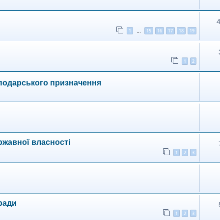
1
15
16
17
18
19
…
1
2
сподарського призначення
ржавної власності
1
2
3
ради
1
2
3