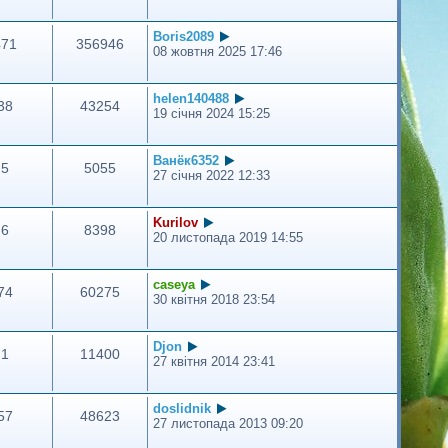
Boris2089
471
356946
08 жовтня 2025 17:46
helen140488
38
43254
19 січня 2024 15:25
Ванёк6352
5
5055
27 січня 2022 12:33
Kurilov
6
8398
20 листопада 2019 14:55
caseya
74
60275
30 квітня 2018 23:54
Djon
1
11400
27 квітня 2014 23:41
doslidnik
57
48623
27 листопада 2013 09:20