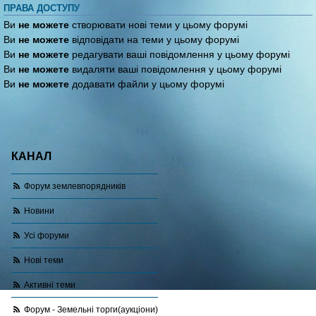
ПРАВА ДОСТУПУ
Ви
не можете
створювати нові теми у цьому форумі
Ви
не можете
відповідати на теми у цьому форумі
Ви
не можете
редагувати ваші повідомлення у цьому форумі
Ви
не можете
видаляти ваші повідомлення у цьому форумі
Ви
не можете
додавати файли у цьому форумі
КАНАЛ
Форум землевпорядників
Новини
Усі форуми
Нові теми
Активні теми
Форум - Земельні торги(аукціони)