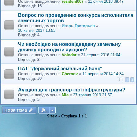
Останнє повідомлення
resident007
«
11 січня 2018 09:47
Відповіді:
15
Вопрос по проведению конкурса исполнителя
земельных торгов
Останнє повідомлення
Игорь Григорьев
«
10 квітня 2017 13:53
Відповіді:
4
Чи необхідно на нововідведену земельну
ділянку проводити аукціон?
Останнє повідомлення
Volodar
«
21 серпня 2016 21:04
Відповіді:
2
ПАТ "Державний земельний банк"
Останнє повідомлення
Chernov
«
12 вересня 2014 14:34
Відповіді:
30
1
2
Аукціон для транспортної інфраструктури?
Останнє повідомлення
Міа
«
27 травня 2013 21:57
Відповіді:
5
Нова тема
Н
о
в
а
т
е
м
а
9 тем • Сторінка
1
з
1