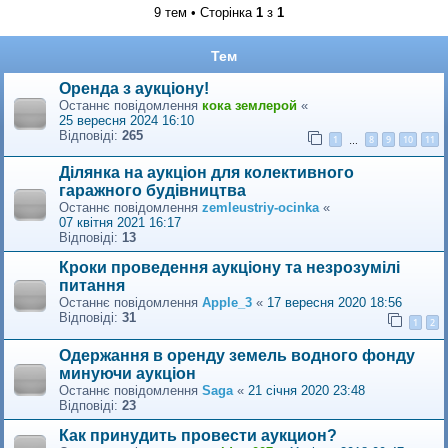
9 тем • Сторінка
1
з
1
Тем
Оренда з аукціону!
Останнє повідомлення
кока землерой
«
25 вересня 2024 16:10
Відповіді:
265
1
8
9
10
11
…
Ділянка на аукціон для колективного
гаражного будівництва
Останнє повідомлення
zemleustriy-ocinka
«
07 квітня 2021 16:17
Відповіді:
13
Кроки проведення аукціону та незрозумілі
питання
Останнє повідомлення
Apple_3
«
17 вересня 2020 18:56
Відповіді:
31
1
2
Одержання в оренду земель водного фонду
минуючи аукціон
Останнє повідомлення
Saga
«
21 січня 2020 23:48
Відповіді:
23
Как принудить провести аукцион?