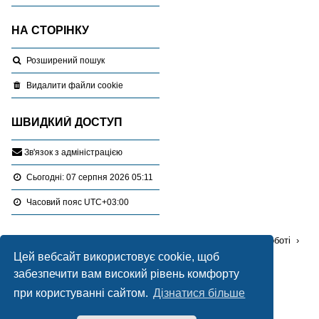
НА СТОРІНКУ
Розширений пошук
Видалити файли cookie
ШВИДКИЙ ДОСТУП
З
в
'
я
з
о
к
з
а
д
м
і
н
і
с
т
р
а
ц
і
є
ю
Сьогодні: 07 серпня 2026 05:11
Часовий пояс
UTC+03:00
Перейти :
Портал
Форуми
Проблемні питання в роботі
Цей вебсайт використовує cookie, щоб
Земельні торги(аукціони)
забезпечити вам високий рівень комфорту
Працює на
phpBB
® Forum Software © phpBB Limited
при користуванні сайтом.
Дізнатися більше
Український переклад © 2005-2020
Українська підтримка phpBB