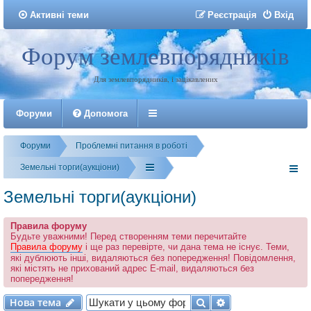
Активні теми
Р
е
є
с
т
р
а
ц
і
я
Вхід
Форум землевпорядників
Реєстрація
Для землевпорядників, і зацікавлених
Форуми
Допомога
Форуми
Проблемні питання в роботі
Земельні торги(аукціони)
Земельні торги(аукціони)
Правила форуму
Будьте уважними! Перед створенням теми перечитайте
Правила форуму
і ще раз перевірте, чи дана тема не існує. Теми,
які дублюють інші, видаляються без попередження! Повідомлення,
які містять не прихований адрес E-mail, видаляються без
попередження!
Нова тема
Пошук
Розширений по
Н
о
в
а
т
е
м
а